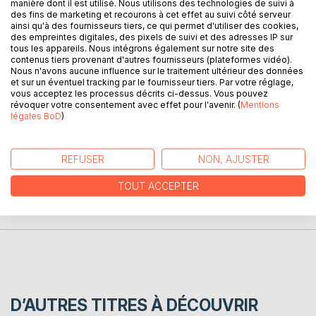
manière dont il est utilisé. Nous utilisons des technologies de suivi à
révélations, des retrouvailles inespérées vont bousculer
des fins de marketing et recourons à cet effet au suivi côté serveur
ses convictions.
ainsi qu'à des fournisseurs tiers, ce qui permet d'utiliser des cookies,
Entourée de sa fille Garance, de sa soeur Estelle, de ses
des empreintes digitales, des pixels de suivi et des adresses IP sur
tous les appareils. Nous intégrons également sur notre site des
parents et de ses compagnons à quatre pattes, Elyne va ,
contenus tiers provenant d'autres fournisseurs (plateformes vidéo).
durant une année, traverser des doutes, des remises en
Nous n'avons aucune influence sur le traitement ultérieur des données
question, affronter ses souvenirs et tracer un nouveau
et sur un éventuel tracking par le fournisseur tiers. Par votre réglage,
vous acceptez les processus décrits ci-dessus. Vous pouvez
chemin.
révoquer votre consentement avec effet pour l'avenir. (
Mentions
légales BoD
)
AUTEUR(S)
REFUSER
NON, AJUSTER
CRITIQUES PRESSE
TOUT ACCEPTER
AVIS
D’AUTRES TITRES À DÉCOUVRIR