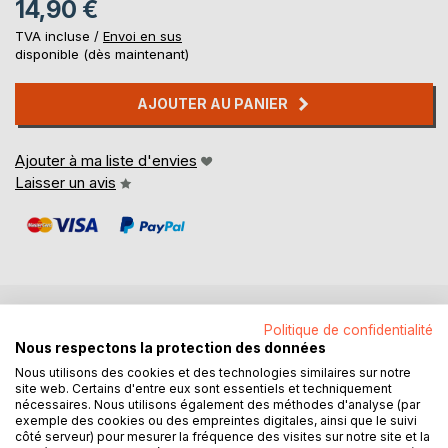
14,90 €
TVA incluse /
Envoi en sus
disponible (dès maintenant)
AJOUTER AU PANIER
Ajouter à ma liste d'envies
Laisser un avis
Politique de confidentialité
DESCRIPTION
Nous respectons la protection des données
Nous utilisons des cookies et des technologies similaires sur notre
site web. Certains d'entre eux sont essentiels et techniquement
Elyne et Louis se sont séparés. Elyne quitte Paris et part se
nécessaires. Nous utilisons également des méthodes d'analyse (par
réfugier dans l'Aveyron pour tenter de se reconstruire.
exemple des cookies ou des empreintes digitales, ainsi que le suivi
Mais rien n'est jamais aussi facile. Des choix, des
côté serveur) pour mesurer la fréquence des visites sur notre site et la