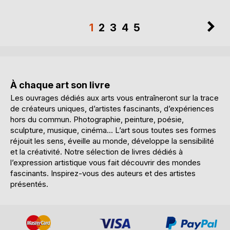
La
La
Ne
Vous
La
La
La
La
1
2
3
4
5
page
pa
êtes
page
page
page
page
en
train
À chaque art son livre
de
Les ouvrages dédiés aux arts vous entraîneront sur la trace
lire
de créateurs uniques, d’artistes fascinants, d’expériences
hors du commun. Photographie, peinture, poésie,
la
sculpture, musique, cinéma… L’art sous toutes ses formes
page
réjouit les sens, éveille au monde, développe la sensibilité
et la créativité. Notre sélection de livres dédiés à
l’expression artistique vous fait découvrir des mondes
fascinants. Inspirez-vous des auteurs et des artistes
présentés.