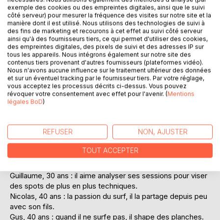
Leurs réponses sont objectives ou subjectives, les
exemple des cookies ou des empreintes digitales, ainsi que le suivi
récurrences croisent les singularités, à leurs mots
côté serveur) pour mesurer la fréquence des visites sur notre site et la
s'ajoutent mes photos pour élargir les instants d'une
manière dont il est utilisé. Nous utilisons des technologies de suivi à
session et à les observer surfer d'aussi près, nos coeurs
des fins de marketing et recourons à cet effet au suivi côté serveur
ainsi qu'à des fournisseurs tiers, ce qui permet d'utiliser des cookies,
battent plus fort encore à l'unisson.
des empreintes digitales, des pixels de suivi et des adresses IP sur
tous les appareils. Nous intégrons également sur notre site des
Les interviewés :
contenus tiers provenant d'autres fournisseurs (plateformes vidéo).
Nous n'avons aucune influence sur le traitement ultérieur des données
Pierre, 30 ans : au début, il pensait que le surf n'était pas
et sur un éventuel tracking par le fournisseur tiers. Par votre réglage,
fait pour lui.
vous acceptez les processus décrits ci-dessus. Vous pouvez
Christophe, 46 ans : son expérience en plongée lui sert à
révoquer votre consentement avec effet pour l'avenir. (
Mentions
légales BoD
)
progresser en surf.
Guillaume, 38 ans : il surfe parce que la mer le rend libre.
Ariane, 32 ans : attendre un bébé en surfant, elle se
REFUSER
NON, AJUSTER
souvient notamment de cette belle expérience.
Pierre-Edouard, 35 ans : adolescent, il aimait revenir
TOUT ACCEPTER
bronzé de ses sessions. Parce que rougir n'était plus un
problème.
Guillaume, 30 ans : il aime analyser ses sessions pour viser
des spots de plus en plus techniques.
Nicolas, 40 ans : la passion du surf, il la partage depuis peu
avec son fils.
Gus, 40 ans : quand il ne surfe pas, il shape des planches.