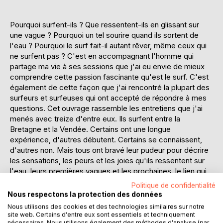
Pourquoi surfent-ils ? Que ressentent-ils en glissant sur
une vague ? Pourquoi un tel sourire quand ils sortent de
l'eau ? Pourquoi le surf fait-il autant rêver, même ceux qui
ne surfent pas ? C'est en accompagnant l'homme qui
partage ma vie à ses sessions que j'ai eu envie de mieux
comprendre cette passion fascinante qu'est le surf. C'est
également de cette façon que j'ai rencontré la plupart des
surfeurs et surfeuses qui ont accepté de répondre à mes
questions. Cet ouvrage rassemble les entretiens que j'ai
menés avec treize d'entre eux. Ils surfent entre la
Bretagne et la Vendée. Certains ont une longue
expérience, d'autres débutent. Certains se connaissent,
d'autres non. Mais tous ont bravé leur pudeur pour décrire
les sensations, les peurs et les joies qu'ils ressentent sur
l'eau, leurs premières vagues et les prochaines, le lien qui
les unit à leurs spots et à leurs planches. L'organisation de
Politique de confidentialité
leurs quotidiens pour être prêts dès que les conditions sont
Nous respectons la protection des données
là. Les valeurs du surf, sa culture, son évolution. Ils l'ont
Nous utilisons des cookies et des technologies similaires sur notre
aussi parfois confié : le surf est addictif, le surf, c'est trop.
site web. Certains d'entre eux sont essentiels et techniquement
nécessaires. Nous utilisons également des méthodes d'analyse (par