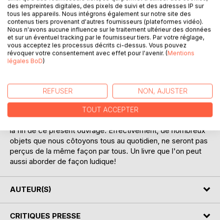
des empreintes digitales, des pixels de suivi et des adresses IP sur
tous les appareils. Nous intégrons également sur notre site des
contenus tiers provenant d'autres fournisseurs (plateformes vidéo).
DESCRIPTION
Nous n'avons aucune influence sur le traitement ultérieur des données
et sur un éventuel tracking par le fournisseur tiers. Par votre réglage,
vous acceptez les processus décrits ci-dessus. Vous pouvez
révoquer votre consentement avec effet pour l'avenir. (
Mentions
Qu'allez-vous imaginer ? Telle est la question visée par ce
légales BoD
)
petit livre. Audrey Jégou a, en effet, essayé de transposer
à l'écrit certaines de ses interrogations sur des notions ou
objets du quotidien, sans nommer l'objet ou la notion en
REFUSER
NON, AJUSTER
question. Ainsi, le but est de faire émerger chez le lecteur
de nombreuses suppositions qu'il sera possible de
TOUT ACCEPTER
comparer avec les idées premières de l'auteur, inscrites à
la fin de ce présent ouvrage. Effectivement, de nombreux
objets que nous côtoyons tous au quotidien, ne seront pas
perçus de la même façon par tous. Un livre que l'on peut
aussi aborder de façon ludique!
AUTEUR(S)
CRITIQUES PRESSE