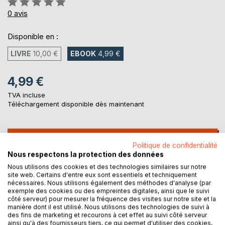
0%
0
avis
Disponible en :
LIVRE
10,00 €
EBOOK
4,99 €
4,99 €
TVA incluse
Téléchargement disponible dès maintenant
AJOUTER AU PANIER
Politique de confidentialité
Nous respectons la protection des données
Nous utilisons des cookies et des technologies similaires sur notre
Ajouter à ma liste d'envies
site web. Certains d'entre eux sont essentiels et techniquement
Laisser un avis
nécessaires. Nous utilisons également des méthodes d'analyse (par
exemple des cookies ou des empreintes digitales, ainsi que le suivi
côté serveur) pour mesurer la fréquence des visites sur notre site et la
manière dont il est utilisé. Nous utilisons des technologies de suivi à
des fins de marketing et recourons à cet effet au suivi côté serveur
ainsi qu'à des fournisseurs tiers, ce qui permet d'utiliser des cookies,