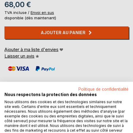
68,00 €
TVA incluse /
Envoi en sus
disponible (dès maintenant)
AJOUTER AU PANIER
Ajouter à ma liste d'envies
Laisser un avis
Politique de confidentialité
Nous respectons la protection des données
DESCRIPTION
Nous utilisons des cookies et des technologies similaires sur notre
site web. Certains d'entre eux sont essentiels et techniquement
nécessaires. Nous utilisons également des méthodes d'analyse (par
exemple des cookies ou des empreintes digitales, ainsi que le suivi
100 Portraits, 100 Vies, 100 regards est une succession de
côté serveur) pour mesurer la fréquence des visites sur notre site et la
dialogues croisés entre le photographe et ses modèles
manière dont il est utilisé. Nous utilisons des technologies de suivi à
des fins de marketing et recourons à cet effet au suivi côté serveur
réalisés au cours d'une incroyable aventure humaine.