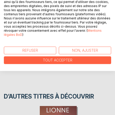
ainsi qu'à des fournisseurs tiers, ce qui permet d'utiliser des cookies,
Aboutissement de plus de 10 mois de shootings,
des empreintes digitales, des pixels de suivi et des adresses IP sur
l'exposition est aujourd'hui un livre faisant entrer à la
tous les appareils. Nous intégrons également sur notre site des
postérité toutes celles et tous ceux qui ont accepté de
contenus tiers provenant d'autres fournisseurs (plateformes vidéo).
Nous n'avons aucune influence sur le traitement ultérieur des données
jouer le jeu et d'être le top modèle d'un jour.
et sur un éventuel tracking par le fournisseur tiers. Par votre réglage,
vous acceptez les processus décrits ci-dessus. Vous pouvez
révoquer votre consentement avec effet pour l'avenir. (
Mentions
AUTEUR(S)
légales BoD
)
CRITIQUES PRESSE
REFUSER
NON, AJUSTER
TOUT ACCEPTER
AVIS
D’AUTRES TITRES À DÉCOUVRIR