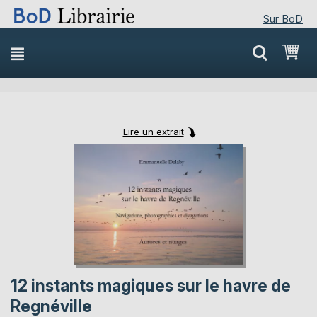
Sur BoD
Skip
Mon
to
Content
Lire un extrait
Skip
Skip
to
to
the
the
end
beginning
of
of
the
the
images
images
gallery
gallery
12 instants magiques sur le havre de
Regnéville