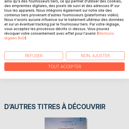
ainsi qu'à des fournisseurs tiers, ce qui permet d'utiliser des cookies,
Aurores et nuages
des empreintes digitales, des pixels de suivi et des adresses IP sur
Photographies prises en navigant au raz de l'eau et
tous les appareils. Nous intégrons également sur notre site des
divagations poétiques nous plongent dans l'univers
contenus tiers provenant d'autres fournisseurs (plateformes vidéo).
Nous n'avons aucune influence sur le traitement ultérieur des données
changeant du havre de Regnéville en Normandie.
et sur un éventuel tracking par le fournisseur tiers. Par votre réglage,
vous acceptez les processus décrits ci-dessus. Vous pouvez
révoquer votre consentement avec effet pour l'avenir. (
Mentions
AUTEUR(S)
légales BoD
)
CRITIQUES PRESSE
REFUSER
NON, AJUSTER
TOUT ACCEPTER
AVIS
D’AUTRES TITRES À DÉCOUVRIR