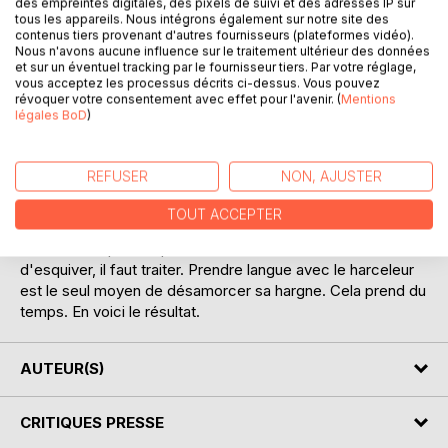
des empreintes digitales, des pixels de suivi et des adresses IP sur
tous les appareils. Nous intégrons également sur notre site des
contenus tiers provenant d'autres fournisseurs (plateformes vidéo).
Nous n'avons aucune influence sur le traitement ultérieur des données
et sur un éventuel tracking par le fournisseur tiers. Par votre réglage,
vous acceptez les processus décrits ci-dessus. Vous pouvez
révoquer votre consentement avec effet pour l'avenir. (
Mentions
légales BoD
)
DESCRIPTION
REFUSER
NON, AJUSTER
Qui commence de penser est aussitôt assailli par la
TOUT ACCEPTER
question du commencement. Et plus il s'acharne à
commencer plus la question l'obsède. Rien ne sert
d'esquiver, il faut traiter. Prendre langue avec le harceleur
est le seul moyen de désamorcer sa hargne. Cela prend du
temps. En voici le résultat.
AUTEUR(S)
CRITIQUES PRESSE