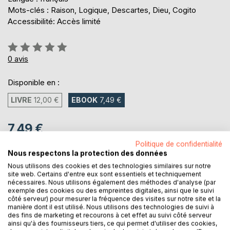
Mots-clés : Raison, Logique, Descartes, Dieu, Cogito
Accessibilité: Accès limité
Évaluation:
0%
0
avis
Disponible en :
LIVRE
12,00 €
EBOOK
7,49 €
7,49 €
TVA incluse
Politique de confidentialité
Téléchargement disponible dès maintenant
Nous respectons la protection des données
Nous utilisons des cookies et des technologies similaires sur notre
site web. Certains d'entre eux sont essentiels et techniquement
nécessaires. Nous utilisons également des méthodes d'analyse (par
AJOUTER AU PANIER
exemple des cookies ou des empreintes digitales, ainsi que le suivi
côté serveur) pour mesurer la fréquence des visites sur notre site et la
manière dont il est utilisé. Nous utilisons des technologies de suivi à
des fins de marketing et recourons à cet effet au suivi côté serveur
Ajouter à ma liste d'envies
ainsi qu'à des fournisseurs tiers, ce qui permet d'utiliser des cookies,
Laisser un avis