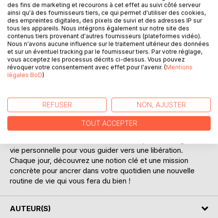
des fins de marketing et recourons à cet effet au suivi côté serveur
ainsi qu'à des fournisseurs tiers, ce qui permet d'utiliser des cookies,
des empreintes digitales, des pixels de suivi et des adresses IP sur
tous les appareils. Nous intégrons également sur notre site des
contenus tiers provenant d'autres fournisseurs (plateformes vidéo).
DESCRIPTION
Nous n'avons aucune influence sur le traitement ultérieur des données
et sur un éventuel tracking par le fournisseur tiers. Par votre réglage,
vous acceptez les processus décrits ci-dessus. Vous pouvez
révoquer votre consentement avec effet pour l'avenir. (
Mentions
C'est au fil de ses années d'expériences que Marie
légales BoD
)
Pélisson a pu tirer ce triste constat : La culpabilité est
intimement liée au mal-être et au sabotage humain. Ce ne
sont pas nos difficultés de vie et les obstacles passés qui
REFUSER
NON, AJUSTER
empêchent la résilience, mais bel et bien la culpabilité qui
bloque le processus d'auto-pardon et d'évolution. Dans
TOUT ACCEPTER
cet ouvrage, l'auteure souhaite partager avec vous les
outils utilisés au sein de son cabinet et qui ont changé sa
vie personnelle pour vous guider vers une libération.
Chaque jour, découvrez une notion clé et une mission
concrète pour ancrer dans votre quotidien une nouvelle
routine de vie qui vous fera du bien !
AUTEUR(S)