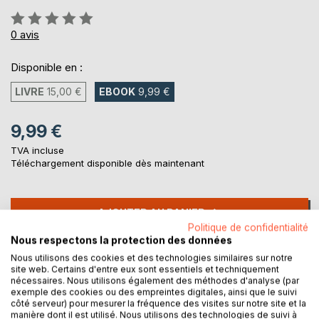
Évaluation:
0%
0
avis
Disponible en :
LIVRE
15,00 €
EBOOK
9,99 €
9,99 €
TVA incluse
Téléchargement disponible dès maintenant
AJOUTER AU PANIER
Politique de confidentialité
Nous respectons la protection des données
Ajouter à ma liste d'envies
Nous utilisons des cookies et des technologies similaires sur notre
Laisser un avis
site web. Certains d'entre eux sont essentiels et techniquement
nécessaires. Nous utilisons également des méthodes d'analyse (par
exemple des cookies ou des empreintes digitales, ainsi que le suivi
côté serveur) pour mesurer la fréquence des visites sur notre site et la
manière dont il est utilisé. Nous utilisons des technologies de suivi à