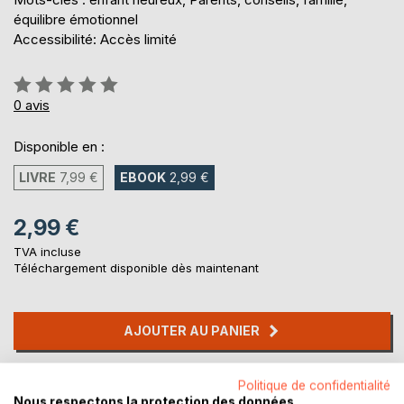
équilibre émotionnel
Accessibilité: Accès limité
Évaluation:
0%
0
avis
Disponible en :
LIVRE
7,99 €
EBOOK
2,99 €
2,99 €
TVA incluse
Téléchargement disponible dès maintenant
AJOUTER AU PANIER
Ajouter à ma liste d'envies
Politique de confidentialité
Laisser un avis
Nous respectons la protection des données