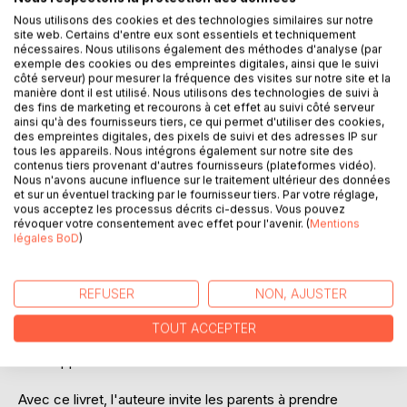
Nous utilisons des cookies et des technologies similaires sur notre
site web. Certains d'entre eux sont essentiels et techniquement
nécessaires. Nous utilisons également des méthodes d'analyse (par
exemple des cookies ou des empreintes digitales, ainsi que le suivi
côté serveur) pour mesurer la fréquence des visites sur notre site et la
manière dont il est utilisé. Nous utilisons des technologies de suivi à
des fins de marketing et recourons à cet effet au suivi côté serveur
ainsi qu'à des fournisseurs tiers, ce qui permet d'utiliser des cookies,
DESCRIPTION
des empreintes digitales, des pixels de suivi et des adresses IP sur
tous les appareils. Nous intégrons également sur notre site des
contenus tiers provenant d'autres fournisseurs (plateformes vidéo).
Nous n'avons aucune influence sur le traitement ultérieur des données
Ce petit guide est un condensé de conseils précieux à
et sur un éventuel tracking par le fournisseur tiers. Par votre réglage,
l'attention des parents désireux d'avoir des enfants
vous acceptez les processus décrits ci-dessus. Vous pouvez
révoquer votre consentement avec effet pour l'avenir. (
Mentions
épanouis.
légales BoD
)
Un parent bien avec lui-même offre plus de chances à son
ou ses enfant.s de vivre dans un état émotionnel stable.
REFUSER
NON, AJUSTER
Souvent, une simple négligence ou un mot mal placé peut
TOUT ACCEPTER
blesser profondément un enfant et impacter son
développement en cours et à venir.
Avec ce livret, l'auteure invite les parents à prendre