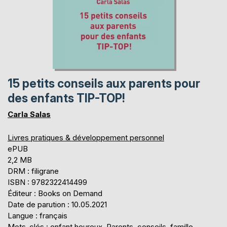
15 petits conseils aux parents pour
des enfants TIP-TOP!
Carla Salas
Livres pratiques & développement personnel
ePUB
2,2 MB
DRM : filigrane
ISBN : 9782322414499
Éditeur : Books on Demand
Date de parution : 10.05.2021
Langue : français
Mots-clés : enfant heureux, Parents, conseils, famille,