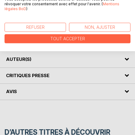
révoquer votre consentement avec effet pour l'avenir. (
Mentions
légales BoD
)
DESCRIPTION
REFUSER
NON, AJUSTER
Souvenirs recueillis auprès de personnes ayant vécu la
TOUT ACCEPTER
guerre de 1939 - 1945 - De belles histoires à partager...
AUTEUR(S)
CRITIQUES PRESSE
AVIS
D’AUTRES TITRES À DÉCOUVRIR