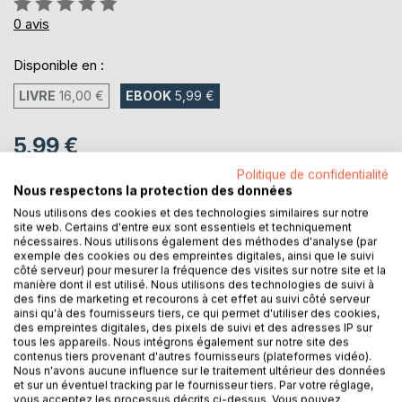
0%
0
avis
Disponible en :
LIVRE
16,00 €
EBOOK
5,99 €
5,99 €
TVA incluse
Politique de confidentialité
Téléchargement disponible dès maintenant
Nous respectons la protection des données
Nous utilisons des cookies et des technologies similaires sur notre
site web. Certains d'entre eux sont essentiels et techniquement
nécessaires. Nous utilisons également des méthodes d'analyse (par
AJOUTER AU PANIER
exemple des cookies ou des empreintes digitales, ainsi que le suivi
côté serveur) pour mesurer la fréquence des visites sur notre site et la
manière dont il est utilisé. Nous utilisons des technologies de suivi à
Ajouter à ma liste d'envies
des fins de marketing et recourons à cet effet au suivi côté serveur
ainsi qu'à des fournisseurs tiers, ce qui permet d'utiliser des cookies,
Laisser un avis
des empreintes digitales, des pixels de suivi et des adresses IP sur
tous les appareils. Nous intégrons également sur notre site des
contenus tiers provenant d'autres fournisseurs (plateformes vidéo).
Nous n'avons aucune influence sur le traitement ultérieur des données
et sur un éventuel tracking par le fournisseur tiers. Par votre réglage,
vous acceptez les processus décrits ci-dessus. Vous pouvez