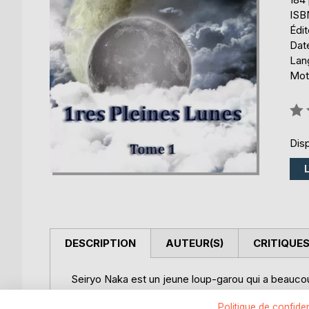
ISB
Édi
Date
Lang
Mots
Éval
0%
Disp
DESCRIPTION
AUTEUR(S)
CRITIQUES
Seiryo Naka est un jeune loup-garou qui a beauco
plus, approche l'équinoxe des deux lunes qui ne se
très brève des mariages chez les loups-garous.
Politique de confiden