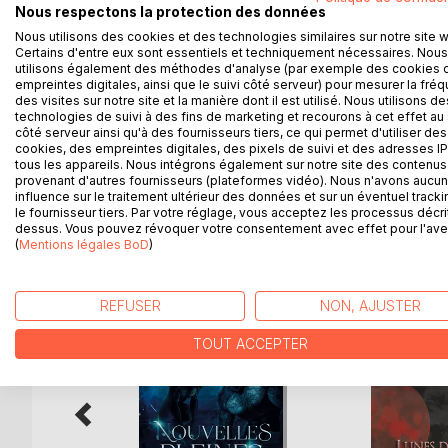
Nous respectons la protection des données
Nous utilisons des cookies et des technologies similaires sur notre site 
Bon nombre de ses amis, proches ou d'inconnus aime
Certains d'entre eux sont essentiels et techniquement nécessaires. Nous
familiale. Le jour maudit pour Naka arrive enfin et
utilisons également des méthodes d'analyse (par exemple des cookies 
cette solution ne sera-t-elle pas pire pour lui au fin
empreintes digitales, ainsi que le suivi côté serveur) pour mesurer la fré
des visites sur notre site et la manière dont il est utilisé. Nous utilisons de
technologies de suivi à des fins de marketing et recourons à cet effet au 
Se réfugiant dans le tombeau de la désolation, il 
côté serveur ainsi qu'à des fournisseurs tiers, ce qui permet d'utiliser des
folie maritale... et les deux loups sont bien décidés
cookies, des empreintes digitales, des pixels de suivi et des adresses IP
tous les appareils. Nous intégrons également sur notre site des contenus 
provenant d'autres fournisseurs (plateformes vidéo). Nous n'avons aucu
influence sur le traitement ultérieur des données et sur un éventuel tracki
le fournisseur tiers. Par votre réglage, vous acceptez les processus décri
D’AUTRES TITRES À D
dessus. Vous pouvez révoquer votre consentement avec effet pour l'aven
(
Mentions légales BoD
)
REFUSER
NON, AJUSTER
TOUT ACCEPTER