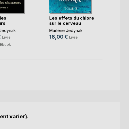
des
Les effets du chlore
La nui
urs
sur le cerveau
Marlè
 Jedynak
Marlène Jedynak
20,0
€
18,00 €
Livre
Livre
7,99
Ebook
ent varier).