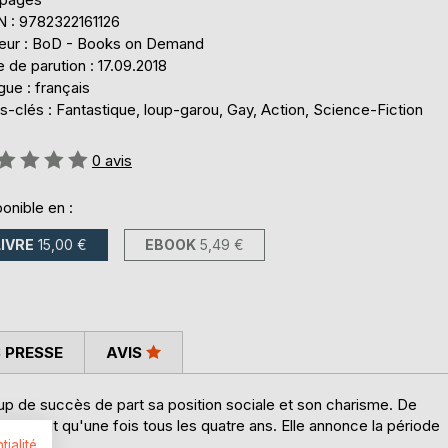
N : 9782322161126
teur : BoD - Books on Demand
 de parution : 17.09.2018
ue : français
-clés : Fantastique, loup-garou, Gay, Action, Science-Fiction
uation:
0
avis
onible en :
LIVRE
15,00 €
EBOOK
5,49 €
 PRESSE
AVIS
up de succès de part sa position sociale et son charisme. De
 produit qu'une fois tous les quatre ans. Elle annonce la période
tialité