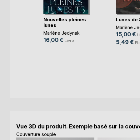
es
Nouvelles pleines
Lunes de
es de
lunes
Marlène Je
Marlène Jedynak
donnier
15,00 €
L
16,00 €
Livre
e
5,49 €
Eb
k
Vue 3D du produit. Exemple basé sur la couve
Couverture souple