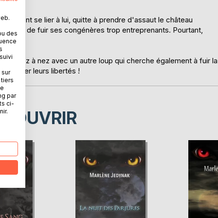
web.
raient se lier à lui, quitte à prendre d'assaut le château
 il décide de fuir ses congénères trop entreprenants. Pourtant,
ou des
al ?
quence
s
suivi
tombe nez à nez avec un autre loup qui cherche également à fuir la
 à garder leurs libertés !
 sur
tiers
ne
ng par
ts ci-
ÉCOUVRIR
ir.