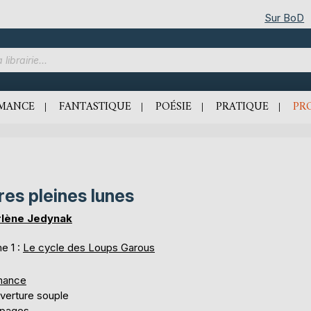
Sur BoD
MANCE
FANTASTIQUE
POÉSIE
PRATIQUE
PR
res pleines lunes
lène Jedynak
e 1 :
Le cycle des Loups Garous
mance
verture souple
 pages