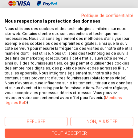
Politique de confidentialité
Nous respectons la protection des données
Nous utilisons des cookies et des technologies similaires sur notre
site web. Certains d'entre eux sont essentiels et techniquement
DESCRIPTION
nécessaires. Nous utilisons également des méthodes d'analyse (par
exemple des cookies ou des empreintes digitales, ainsi que le suivi
côté serveur) pour mesurer la fréquence des visites sur notre site et la
manière dont il est utilisé. Nous utilisons des technologies de suivi à
Le monde s'accélère quand il s'arrête.
des fins de marketing et recourons à cet effet au suivi côté serveur
Voici le premier constat que l'on fit le jour d'Après.
ainsi qu'à des fournisseurs tiers, ce qui permet d'utiliser des cookies,
L'énorme choc sanitaire qui s'est subitement abattu sur la
des empreintes digitales, des pixels de suivi et des adresses IP sur
tous les appareils. Nous intégrons également sur notre site des
planète, laissa la place à un remaniement social,
contenus tiers provenant d'autres fournisseurs (plateformes vidéo).
économique et géopolitique. Un chaos qui a fait exploser
Nous n'avons aucune influence sur le traitement ultérieur des données
des technologies prêtes et qui n'attendaient qu'un coup du
et sur un éventuel tracking par le fournisseur tiers. Par votre réglage,
vous acceptez les processus décrits ci-dessus. Vous pouvez
sort pour se révéler.
révoquer votre consentement avec effet pour l'avenir. (
Mentions
légales BoD
)
Nous sommes en 2031, dans le monde d'Après.
Ce qui était impossible est devenu possible. La société
s'est transformée en une plateforme d'obligations, qui ont
REFUSER
NON, AJUSTER
intensifié tous les extrémismes. Une société fracturée
mais qui s'est structurée par de nouveaux concepts de
TOUT ACCEPTER