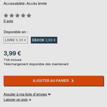
Accessibilité: Accès limité
Évaluation:
0%
0
avis
Disponible en :
LIVRE
6,99 €
EBOOK
3,99 €
3,99 €
TVA incluse
Téléchargement disponible dès maintenant
AJOUTER AU PANIER
Ajouter à ma liste d'envies
Laisser un avis