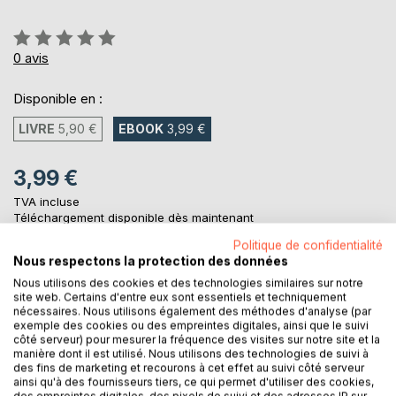
Évaluation:
0%
0
avis
Disponible en :
LIVRE
5,90 €
EBOOK
3,99 €
3,99 €
TVA incluse
Téléchargement disponible dès maintenant
Politique de confidentialité
Nous respectons la protection des données
AJOUTER AU PANIER
Nous utilisons des cookies et des technologies similaires sur notre
site web. Certains d'entre eux sont essentiels et techniquement
nécessaires. Nous utilisons également des méthodes d'analyse (par
exemple des cookies ou des empreintes digitales, ainsi que le suivi
Ajouter à ma liste d'envies
côté serveur) pour mesurer la fréquence des visites sur notre site et la
Laisser un avis
manière dont il est utilisé. Nous utilisons des technologies de suivi à
des fins de marketing et recourons à cet effet au suivi côté serveur
ainsi qu'à des fournisseurs tiers, ce qui permet d'utiliser des cookies,