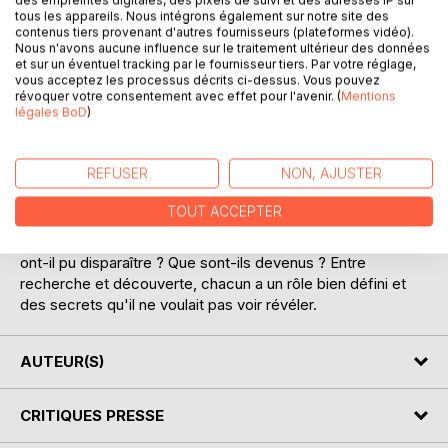
des empreintes digitales, des pixels de suivi et des adresses IP sur
tous les appareils. Nous intégrons également sur notre site des
contenus tiers provenant d'autres fournisseurs (plateformes vidéo).
Nous n'avons aucune influence sur le traitement ultérieur des données
et sur un éventuel tracking par le fournisseur tiers. Par votre réglage,
vous acceptez les processus décrits ci-dessus. Vous pouvez
révoquer votre consentement avec effet pour l'avenir. (
Mentions
DESCRIPTION
légales BoD
)
2198, Alma, jeune fille curieuse de nature s'est trouvé un
REFUSER
NON, AJUSTER
récent intérêt pour les livres. Elle n'en a jamais connus, ils
ont existé il y a longtemps mais personne ne s'en souvient
TOUT ACCEPTER
vraiment. Elle va se lier d'amitié avec Julianna, sa voisine,
qui a l'air de bien connaître le sujet. Comment les livres
ont-il pu disparaître ? Que sont-ils devenus ? Entre
recherche et découverte, chacun a un rôle bien défini et
des secrets qu'il ne voulait pas voir révéler.
AUTEUR(S)
CRITIQUES PRESSE