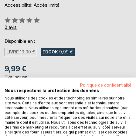
Accessibilité: Accès limité
Évaluation:
0%
0
avis
Disponible en :
LIVRE
19,90 €
EBOOK
9,99 €
9,99 €
TVA incluse
Téléchargement disponible dès maintenant
Politique de confidentialité
Nous respectons la protection des données
Nous utilisons des cookies et des technologies similaires sur notre
site web. Certains d'entre eux sont essentiels et techniquement
AJOUTER AU PANIER
nécessaires. Nous utilisons également des méthodes d'analyse (par
exemple des cookies ou des empreintes digitales, ainsi que le suivi
côté serveur) pour mesurer la fréquence des visites sur notre site et la
Ajouter à ma liste d'envies
manière dont il est utilisé. Nous utilisons des technologies de suivi à
Laisser un avis
des fins de marketing et recourons à cet effet au suivi côté serveur
ainsi qu'à des fournisseurs tiers, ce qui permet d'utiliser des cookies,