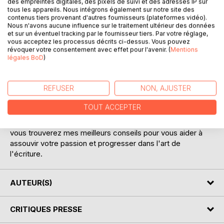
des empreintes digitales, des pixels de suivi et des adresses IP sur
tous les appareils. Nous intégrons également sur notre site des
contenus tiers provenant d'autres fournisseurs (plateformes vidéo).
Nous n'avons aucune influence sur le traitement ultérieur des données
et sur un éventuel tracking par le fournisseur tiers. Par votre réglage,
vous acceptez les processus décrits ci-dessus. Vous pouvez
révoquer votre consentement avec effet pour l'avenir. (
Mentions
légales BoD
)
DESCRIPTION
REFUSER
NON, AJUSTER
Ecrire demande du travail, de la rigueur et de mettre en
pratique des théories et des conseils. Ecrire procure une
TOUT ACCEPTER
joie infinie mais cela ne s'improvise pas.
Dans mon guide, 299 CONSEILS POUR MIEUX ECRIRE,
vous trouverez mes meilleurs conseils pour vous aider à
assouvir votre passion et progresser dans l'art de
l'écriture.
AUTEUR(S)
CRITIQUES PRESSE