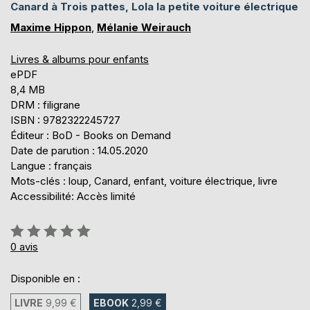
Canard à Trois pattes, Lola la petite voiture électrique
Maxime Hippon
,
Mélanie Weirauch
Livres & albums pour enfants
ePDF
8,4 MB
DRM : filigrane
ISBN : 9782322245727
Éditeur : BoD - Books on Demand
Date de parution : 14.05.2020
Langue : français
Mots-clés : loup, Canard, enfant, voiture électrique, livre
Accessibilité: Accès limité
Évaluation:
0%
0
avis
Disponible en :
LIVRE
9,99 €
EBOOK
2,99 €