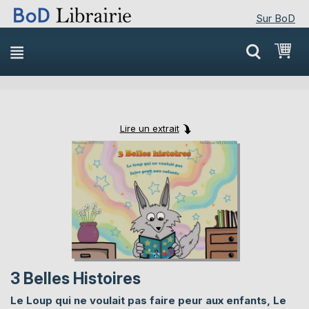
Sur BoD
Skip
Mon
to
Content
Lire un extrait
Skip
Skip
to
to
the
the
end
beginning
of
of
the
the
images
images
gallery
gallery
3 Belles Histoires
Le Loup qui ne voulait pas faire peur aux enfants, Le