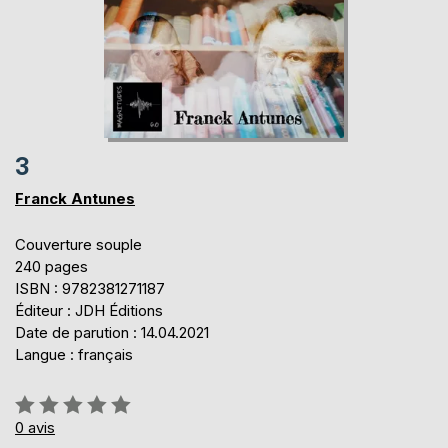
3
Franck Antunes
Couverture souple
240 pages
ISBN : 9782381271187
Éditeur : JDH Éditions
Date de parution : 14.04.2021
Langue : français
Évaluation:
0%
0
avis