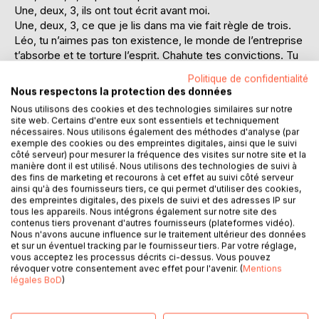
Une, deux, 3, ils ont tout écrit avant moi.
Une, deux, 3, ce que je lis dans ma vie fait règle de trois.
Léo, tu n’aimes pas ton existence, le monde de l’entreprise
t’absorbe et te torture l’esprit. Chahute tes convictions. Tu
installes dans un jeu de chaise musicale. Ta pensée se
Politique de confidentialité
rebelle et tu n’écoutes pas la musique, tu n’as pas envie de
Nous respectons la protection des données
t’asseoir et de garder une place dans le jeu.
Nous utilisons des cookies et des technologies similaires sur notre
Mais Léo, l’humanité elle-même est une entreprise…
site web. Certains d'entre eux sont essentiels et techniquement
Tu ne le comprends pas ?
nécessaires. Nous utilisons également des méthodes d'analyse (par
exemple des cookies ou des empreintes digitales, ainsi que le suivi
Cela ne sert à rien de fuir.
côté serveur) pour mesurer la fréquence des visites sur notre site et la
Même si dans les livres tu trouves des réponses, avec ces
manière dont il est utilisé. Nous utilisons des technologies de suivi à
auteurs de génie, avec ces fins rapporteurs de l’esprit
des fins de marketing et recourons à cet effet au suivi côté serveur
ainsi qu'à des fournisseurs tiers, ce qui permet d'utiliser des cookies,
humain, des temps et de nos sociétés.
des empreintes digitales, des pixels de suivi et des adresses IP sur
Tu vénères leur langage, tu vénères la musique de leurs
tous les appareils. Nous intégrons également sur notre site des
mots qui répond à celle de ton âme.
contenus tiers provenant d'autres fournisseurs (plateformes vidéo).
Tu es un troubadour.
Nous n'avons aucune influence sur le traitement ultérieur des données
et sur un éventuel tracking par le fournisseur tiers. Par votre réglage,
Mais, écriras-tu un jour ta propre musique, écriras-tu la
vous acceptez les processus décrits ci-dessus. Vous pouvez
balades de Léo ?
révoquer votre consentement avec effet pour l'avenir. (
Mentions
Avec ce deuxième livre de sa trilogie, 3, D(i)eux, Une,
légales BoD
)
Franck Antunes nous entraîne dans les belles lettres et
sublime la littérature des anciens, dans un vibrant hommage