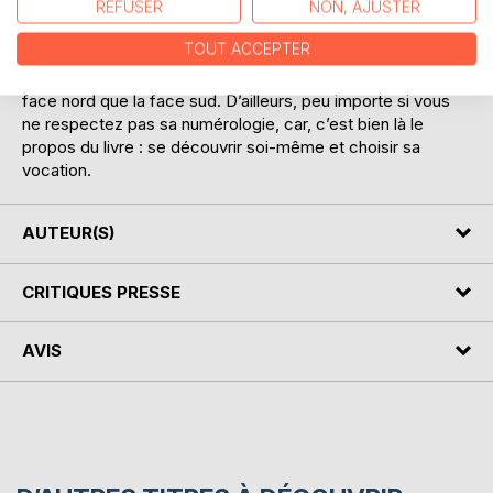
REFUSER
NON, AJUSTER
contemporain. Vous retrouverez Cervantès, Kafka,
Hemingway et bien d’autres. La trilogie de ce remarquable
TOUT ACCEPTER
auteur de la collection Magnitudes est une montagne
littéraire que vous pouvez entreprendre aussi bien par la
face nord que la face sud. D’ailleurs, peu importe si vous
ne respectez pas sa numérologie, car, c’est bien là le
propos du livre : se découvrir soi-même et choisir sa
vocation.
AUTEUR(S)
CRITIQUES PRESSE
AVIS