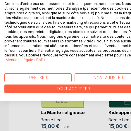
Certains d'entre eux sont essentiels et techniquement nécessaires. Nous
moments de solitude ou d'ennui
utilisons également des méthodes d'analyse (par exemple des cookies 
empreintes digitales, ainsi que le suivi côté serveur) pour mesurer la fré
des visites sur notre site et la manière dont il est utilisé. Nous utilisons de
technologies de suivi à des fins de marketing et recourons à cet effet au 
côté serveur ainsi qu'à des fournisseurs tiers, ce qui permet d'utiliser des
D’AUTRES TITRES À D
cookies, des empreintes digitales, des pixels de suivi et des adresses IP
tous les appareils. Nous intégrons également sur notre site des contenus 
provenant d'autres fournisseurs (plateformes vidéo). Nous n'avons aucu
influence sur le traitement ultérieur des données et sur un éventuel tracki
le fournisseur tiers. Par votre réglage, vous acceptez les processus décri
dessus. Vous pouvez révoquer votre consentement avec effet pour l'aven
(
Mentions légales BoD
)
REFUSER
NON, AJUSTER
TOUT ACCEPTER
La Mante religieuse
Kidnappin
au
Bernie Lee
Bernie Lee
15,00 €
15,00 €
e
Livre
L