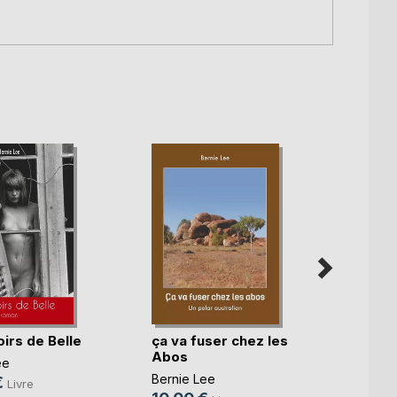
irs de Belle
ça va fuser chez les
alors 
Abos
bomb
ee
Bernie Lee
Bernie
€
Livre