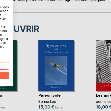
ou des
quence
s
suivi
ÉCOUVRIR
 sur
tiers
ne
ng par
ts ci-
ir.
g
Pigeon vole
Les miro
Bernie Lee
bernie L
15,00 €
18,00 
ivre
Livre