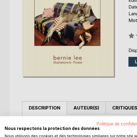
Édi
Date
Lang
Mots
Éval
0%
Disp
DESCRIPTION
AUTEUR(S)
CRITIQUES
difficile de résumer trente six histoires, toutes dan
Politique de confiden
Nous respectons la protection des données
Bretagne, d'autres en Charente Maritime, d'autres 
Nous utilisons des cookies et des technologies similaires sur notre site 
réaliste, bref un divertissement sous diverses l