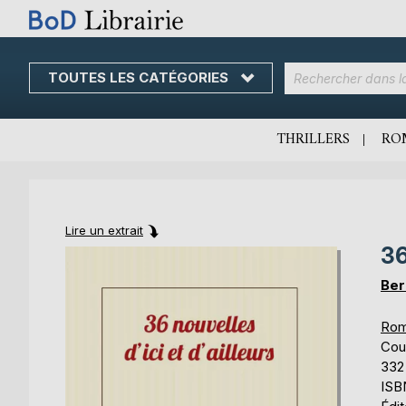
TOUTES LES CATÉGORIES
Skip
to
Content
THRILLERS
RO
Lire un extrait
36
Skip
Skip
to
to
Ber
the
the
end
beginning
Rom
of
of
Cou
the
the
332
images
images
ISB
gallery
gallery