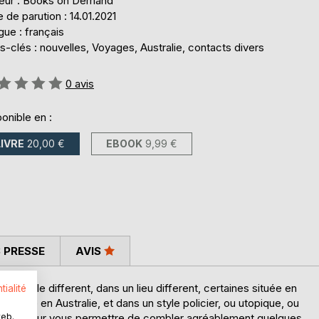
teur : Books on Demand
 de parution : 14.01.2021
ue : français
-clés : nouvelles, Voyages, Australie, contacts divers
uation:
0
avis
onible en :
LIVRE
20,00 €
EBOOK
9,99 €
 PRESSE
AVIS
s un style different, dans un lieu different, certaines située en
tialité
encore en Australie, et dans un style policier, ou utopique, ou
web.
atitudes pour vous permettre de combler agréablement quelques