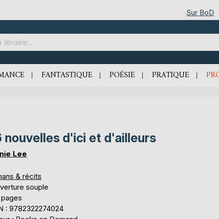
Sur BoD
MANCE
FANTASTIQUE
POÉSIE
PRATIQUE
PR
 nouvelles d'ici et d'ailleurs
nie Lee
ans & récits
verture souple
 pages
N : 9782322274024