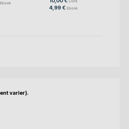
10,00 €
10,0
Livre
Ebook
4,99 €
4,99
Ebook
ent varier).