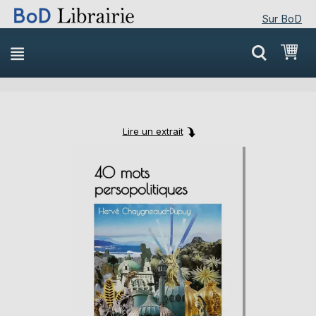
Sur BoD
Skip
Mon
to
Content
Lire un extrait
Skip
Skip
to
to
the
the
end
beginning
of
of
the
the
images
images
gallery
gallery