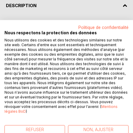
DESCRIPTION
Pourquoi des mots persopolitiques ? Associer Perso et
Politique de confidentialité
Politique peut encore agacer. C'est pourtant le moyen de
Nous respectons la protection des données
concevoir la politique en partant des personnes et de leurs
Nous utilisons des cookies et des technologies similaires sur notre
ressources.
site web. Certains d'entre eux sont essentiels et techniquement
nécessaires. Nous utilisons également des méthodes d'analyse (par
Persopolitique est le blog qu'Hervé Chaygneaud-Dupuy
exemple des cookies ou des empreintes digitales, ainsi que le suivi
côté serveur) pour mesurer la fréquence des visites sur notre site et la
tient depuis 2010. Il y explore cet autre rapport à la
manière dont il est utilisé. Nous utilisons des technologies de suivi à
politique, attentif aux capacités d'initiatives de la société.
des fins de marketing et recourons à cet effet au suivi côté serveur
Chemin faisant, il s'est intéressé aux mots, au-delà de leur
ainsi qu'à des fournisseurs tiers, ce qui permet d'utiliser des cookies,
sens immédiat, allant chercher dans leur étymologie ou
des empreintes digitales, des pixels de suivi et des adresses IP sur
tous les appareils. Nous intégrons également sur notre site des
l'évolution de leur usage, matière à réflexion. Les mots
contenus tiers provenant d'autres fournisseurs (plateformes vidéo).
rassemblés ici ne sont pas, le plus souvent, des mots
Nous n'avons aucune influence sur le traitement ultérieur des données
politiques. Ce sont parfois des mots courants comme
et sur un éventuel tracking par le fournisseur tiers. Par votre réglage,
vous acceptez les processus décrits ci-dessus. Vous pouvez
platane, exister, candidat, centre, drapeau, ou exilé ; mais
révoquer votre consentement avec effet pour l'avenir. (
Mentions
aussi des mots plus rares : tsimtsoum, gyrovague, fortitude
légales BoD
)
ou hypotypose. Tous aident à voir notre réalité sociale et
politique.
REFUSER
NON, AJUSTER