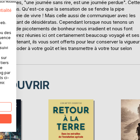
res termes, "une journée sans rire, est une journée perdue". Cette
bon sens. Qu'est-ce que la sensation de se fendre la pipe
tialité
e ? La joie de vivre ! Mais celle aussi de communiquer avec les
sées par tant de désidératas. Cependant lorsque nous tenons un
web.
myriade de picotements de bonheur nous irradient et nous font
ou des
vous trouverez réunies ici ont certainement beaucoup voyagé et ses
quence
ns. Maintenant, ils vous sont offerts pour leur conserver la vigueur
s
suivi
s accommoder à votre goût et les transmettre à votre tour selon
 sur
tiers
ne
ng par
ts ci-
ÉCOUVRIR
ir.