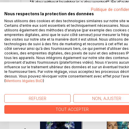
"A day without laughter is a day wasted". En d'aut
maxime de Charlie Chaplin est frappée au coin du 
Politique de confiden
Nous respectons la protection des données
procure, à celui ou celle qui en joue en permanenc
autres. Chose rare, parfois, dans nos vies traver
Nous utilisons des cookies et des technologies similaires sur notre site 
Certains d'entre eux sont essentiels et techniquement nécessaires. Nous
moment de nous esclaffer, d'éclater de rire, une 
utilisons également des méthodes d'analyse (par exemple des cookies 
oublier les instants difficiles. Les histoires que 
empreintes digitales, ainsi que le suivi côté serveur) pour mesurer la fré
sont enrichies, au long cours de leurs pérégrinatio
des visites sur notre site et la manière dont il est utilisé. Nous utilisons de
technologies de suivi à des fins de marketing et recourons à cet effet au 
qui les empêche de vieillir. Vous pourrez ainsi le
côté serveur ainsi qu'à des fournisseurs tiers, ce qui permet d'utiliser des
votre humeur.
cookies, des empreintes digitales, des pixels de suivi et des adresses IP
tous les appareils. Nous intégrons également sur notre site des contenus 
provenant d'autres fournisseurs (plateformes vidéo). Nous n'avons aucu
influence sur le traitement ultérieur des données et sur un éventuel tracki
le fournisseur tiers. Par votre réglage, vous acceptez les processus décri
D’AUTRES TITRES À D
dessus. Vous pouvez révoquer votre consentement avec effet pour l'aven
(
Mentions légales BoD
)
REFUSER
NON, AJUSTER
TOUT ACCEPTER