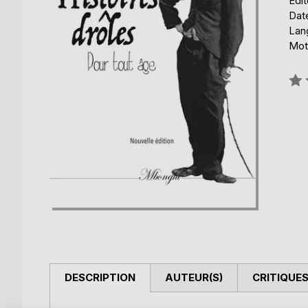
Édi
Date
Lang
Mot
Éval
0%
DESCRIPTION
AUTEUR(S)
CRITIQUES