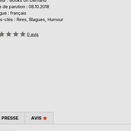
teur : Books on Demand
 de parution : 08.10.2018
ue : français
s-clés : Rires, Blagues, Humour
uation:
0
avis
 PRESSE
AVIS