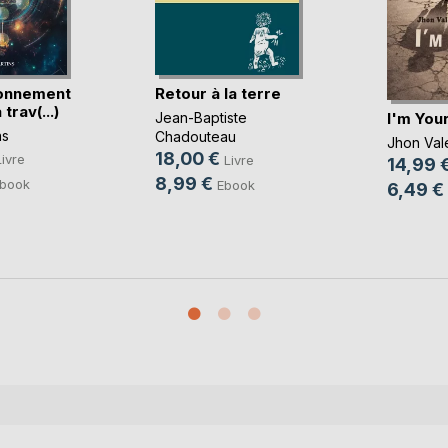
ionnement
Retour à la terre
 trav(...)
I'm You
Jean-Baptiste
ns
Chadouteau
Jhon Val
18,00 €
Livre
Livre
14,99 
8,99 €
book
Ebook
6,49 €