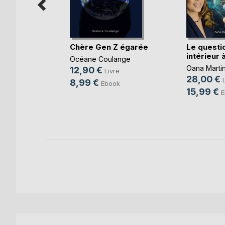
efuge
Chère Gen Z égarée
Le quest
intérieur à
Océane Coulange
Oana Marti
12,90 €
Livre
28,00 €
8,99 €
Ebook
15,99 €
E