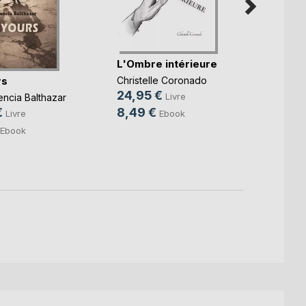
Je dé
L'Ombre intérieure
Virgini
rs
Christelle Coronado
14,9
24,95 €
Livre
encia Balthazar
8,99
8,49 €
€
Ebook
Livre
Ebook