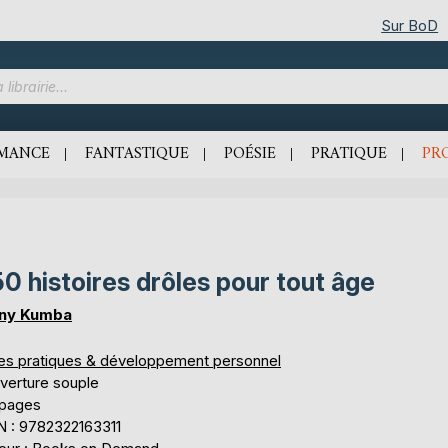
Sur BoD
MANCE
FANTASTIQUE
POÉSIE
PRATIQUE
PR
0 histoires drôles pour tout âge
ny Kumba
res pratiques & développement personnel
verture souple
 pages
N : 9782322163311