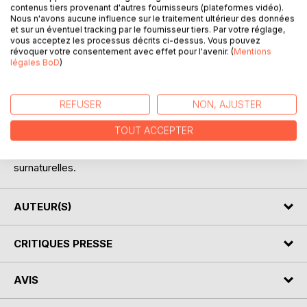
contenus tiers provenant d'autres fournisseurs (plateformes vidéo).
Nous n'avons aucune influence sur le traitement ultérieur des données
et sur un éventuel tracking par le fournisseur tiers. Par votre réglage,
Vous avez envie de certaines choses mais ne savez pas
vous acceptez les processus décrits ci-dessus. Vous pouvez
toujours comment vous y prendre pour les obtenir !
révoquer votre consentement avec effet pour l'avenir. (
Mentions
légales BoD
)
Cet ebook de 5 rituels vous présentera un monde fascinant
à travers lequel vous pouvez maintenant attirer ce que
REFUSER
NON, AJUSTER
vous voulez.
TOUT ACCEPTER
En effet, les pratiques de la magie permettent, par
l'application des lois cosmiques de contrôler les forces
surnaturelles.
AUTEUR(S)
CRITIQUES PRESSE
AVIS