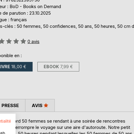
teur : BoD - Books on Demand
 de parution : 23.10.2025
ue : français
s-clés : 50 femmes, 50 confidences, 50 ans, 50 heures, 50 cm 
uation:
0
avis
onible en :
LIVRE
18,00 €
EBOOK
7,99 €
 PRESSE
AVIS
, avec à bord 50 femmes se rendant à une soirée de rencontres
tialité
 allait interrompre le voyage sur une aire d'autoroute. Notre petit
web.
0 heures. 50 heures pendant lesquelles les 50 femmes de 50 ans