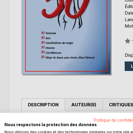
Édi
Date
Lang
Mot
Éval
0%
Disp
DESCRIPTION
AUTEUR(S)
CRITIQUES
Lorsque Eric a pris la route au volant de son car
Politique de confiden
Nous respectons la protection des données
entre célibataires, il ne se doutait pas que la neige
Nous utilisons des cookies et des technologies similaires sur notre site 
monde se retrouve bloqué dans un hôtel durant 5