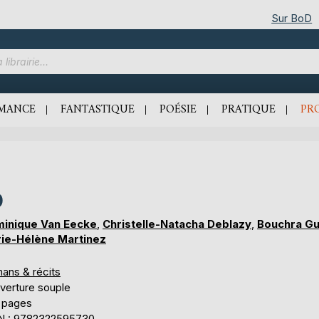
Sur BoD
MANCE
FANTASTIQUE
POÉSIE
PRATIQUE
PR
0
inique Van Eecke
,
Christelle-Natacha Deblazy
,
Bouchra Gu
ie-Hélène Martinez
ans & récits
verture souple
 pages
N : 9782322595730