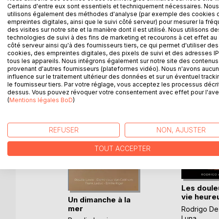
Certains d'entre eux sont essentiels et techniquement nécessaires. Nous
environ vivant seules, vont se confier les unes aux
utilisons également des méthodes d'analyse (par exemple des cookies 
empreintes digitales, ainsi que le suivi côté serveur) pour mesurer la fré
des visites sur notre site et la manière dont il est utilisé. Nous utilisons de
technologies de suivi à des fins de marketing et recourons à cet effet au 
côté serveur ainsi qu'à des fournisseurs tiers, ce qui permet d'utiliser des
D’AUTRES TITRES À D
cookies, des empreintes digitales, des pixels de suivi et des adresses IP
tous les appareils. Nous intégrons également sur notre site des contenus 
provenant d'autres fournisseurs (plateformes vidéo). Nous n'avons aucu
influence sur le traitement ultérieur des données et sur un éventuel tracki
le fournisseur tiers. Par votre réglage, vous acceptez les processus décri
dessus. Vous pouvez révoquer votre consentement avec effet pour l'aven
(
Mentions légales BoD
)
REFUSER
NON, AJUSTER
TOUT ACCEPTER
Les doule
vie heure
Un dimanche à la
mer
Rodrigo De
-Taty
Luna