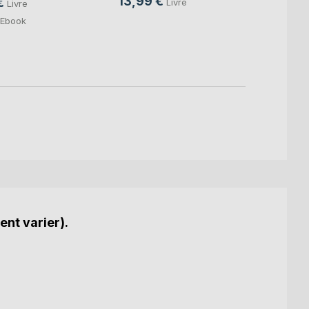
13,99 €
15,0
€
Livre
Livre
4,99
Ebook
ent varier).