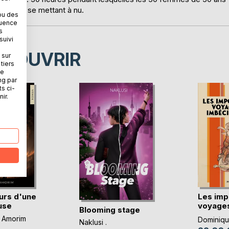
 autres, se mettant à nu.
ou des
quence
s
suivi
ÉCOUVRIR
 sur
tiers
ne
ng par
ts ci-
ir.
urs d'une
Les imp
use
voyages
Blooming stage
imbéc(..
 Amorim
Dominique
Naklusi .