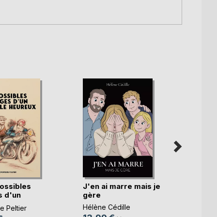
ossibles
J'en ai marre mais je
Qu'as-
 d'un
gère
lumiè
.)
Hélène Cédille
Sophie
 Peltier