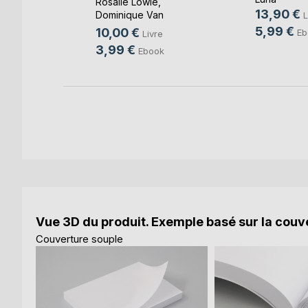
Rosalie Lowie
,
13,90 €
Dominique Van
L
k
Cotthem
, ...
5,99 €
10,00 €
Eb
Livre
3,99 €
Ebook
Vue 3D du produit. Exemple basé sur la couve
Couverture souple