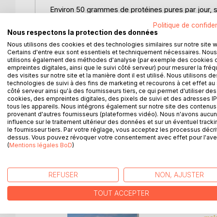
Environ 50 grammes de protéines pures par jour, s
d'assimiler le surplus que nous lui donnons sous q
Politique de confiden
Nous respectons la protection des données
Nous adorons concocter des repas chaque jour, né
Nous utilisons des cookies et des technologies similaires sur notre site 
Certains d'entre eux sont essentiels et techniquement nécessaires. Nous
Et pourtant ! Ce choix serait-il judicieux ?
utilisons également des méthodes d'analyse (par exemple des cookies 
empreintes digitales, ainsi que le suivi côté serveur) pour mesurer la fré
des visites sur notre site et la manière dont il est utilisé. Nous utilisons de
Ne nous diminuons nous pas la vie en sélectionnan
technologies de suivi à des fins de marketing et recourons à cet effet au 
physique ?
côté serveur ainsi qu'à des fournisseurs tiers, ce qui permet d'utiliser des
cookies, des empreintes digitales, des pixels de suivi et des adresses IP
tous les appareils. Nous intégrons également sur notre site des contenus 
Un livre de recettes pour des partages gourmands
provenant d'autres fournisseurs (plateformes vidéo). Nous n'avons aucu
influence sur le traitement ultérieur des données et sur un éventuel tracki
le fournisseur tiers. Par votre réglage, vous acceptez les processus décri
dessus. Vous pouvez révoquer votre consentement avec effet pour l'aven
(
Mentions légales BoD
)
D’AUTRES TITRES À D
REFUSER
NON, AJUSTER
TOUT ACCEPTER