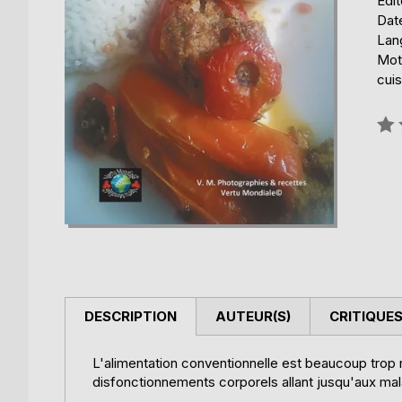
Édi
Date
Lang
Mot
cui
Éval
0%
DESCRIPTION
AUTEUR(S)
CRITIQUES
L'alimentation conventionnelle est beaucoup trop 
disfonctionnements corporels allant jusqu'aux mala