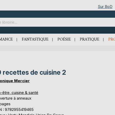
Sur BoD
MANCE
FANTASTIQUE
POÉSIE
PRATIQUE
PR
 recettes de cuisine 2
onique Mercier
-être, cuisine & santé
verture à anneaux
 pages
N : 9782955419465