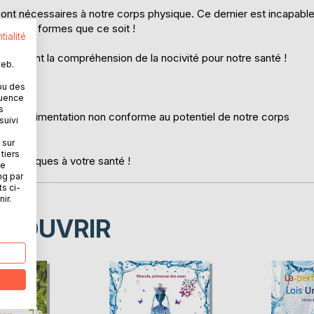
ont nécessaires à notre corps physique. Ce dernier est incapabl
uelques formes que ce soit !
tialité
gligeant la compréhension de la nocivité pour notre santé !
web.
ou des
quence
s
t une alimentation non conforme au potentiel de notre corps
suivi
 sur
tiers
 bénéfiques à votre santé !
ne
ng par
ts ci-
ir.
ÉCOUVRIR