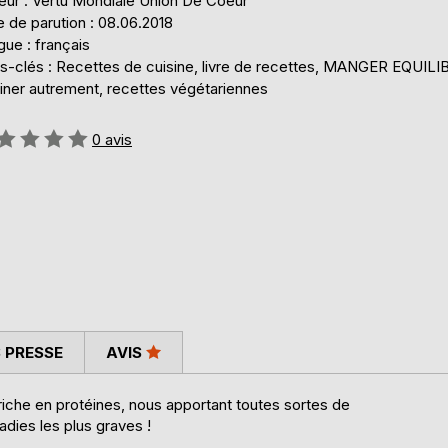
teur : Vertu Mondiale Union De Coeur
 de parution : 08.06.2018
ue : français
s-clés : Recettes de cuisine, livre de recettes, MANGER EQUILI
siner autrement, recettes végétariennes
uation:
0
avis
 PRESSE
AVIS
riche en protéines, nous apportant toutes sortes de
dies les plus graves !