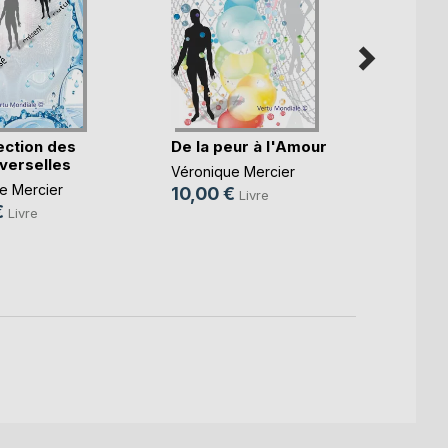
ection des
De la peur à l'Amour
50 re
iverselles
cuisi
Véronique Mercier
e Mercier
Véroni
10,00 €
Livre
€
25,0
Livre