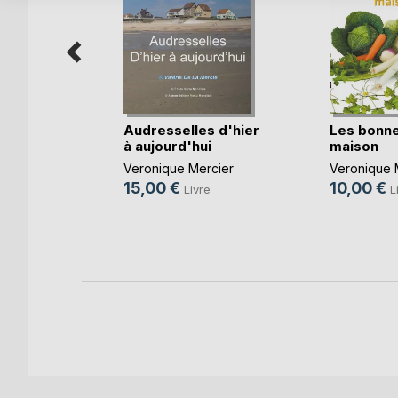
ournal
Audresselles d'hier
Les bonn
jou(...)
à aujourd'hui
maison
ing
Veronique Mercier
Veronique 
15,00 €
10,00 €
Livre
L
e