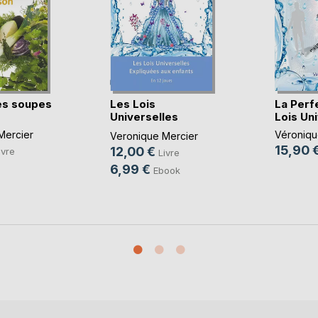
es soupes
Les Lois
La Perf
Universelles
Lois Un
expliquées a(...)
Mercier
Véroniqu
Veronique Mercier
15,90 
12,00 €
ivre
Livre
6,99 €
Ebook