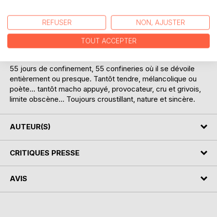
délire didactique dépourvu de manuel d utilisation. Sans
pouvoir l inclure dans un moule formaté à l image de ce qu
REFUSER
NON, AJUSTER
on peut lire habituellement de salivant sur les réseaux
sociaux... Phil nous démontre qu on peut affronter la réalité
TOUT ACCEPTER
avec une pointe d humour, sans passer à côté.
55 jours de confinement, 55 confineries où il se dévoile
entièrement ou presque. Tantôt tendre, mélancolique ou
poète... tantôt macho appuyé, provocateur, cru et grivois,
limite obscène... Toujours croustillant, nature et sincère.
AUTEUR(S)
CRITIQUES PRESSE
AVIS