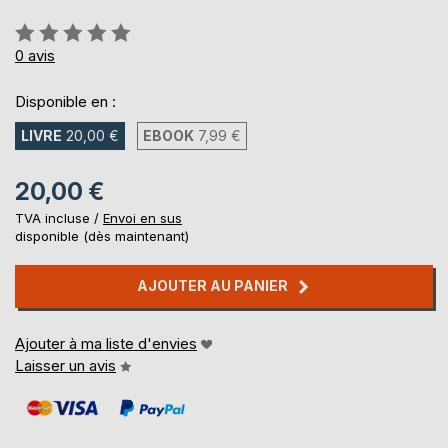
Évaluation:
0%
0
avis
Disponible en :
LIVRE
20,00 €
EBOOK
7,99 €
20,00 €
TVA incluse /
Envoi en sus
disponible (dès maintenant)
AJOUTER AU PANIER
Ajouter à ma liste d'envies
Laisser un avis