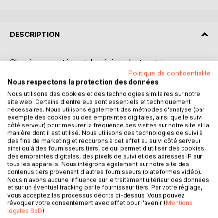
DESCRIPTION
Chroniques contées et dessinées, dont certaines vous
parlent de l'histoire de Cassis et des cassidens, avec un
Politique de confidentialité
regard sur le passé de plus de cinquante ans.
Nous respectons la protection des données
Nous utilisons des cookies et des technologies similaires sur notre
site web. Certains d'entre eux sont essentiels et techniquement
Dans son deux pièces au 2ème étage sans balcon ni jardin,
nécessaires. Nous utilisons également des méthodes d'analyse (par
mais avec vue sur mer... un homme appuyé sur la rambarde
exemple des cookies ou des empreintes digitales, ainsi que le suivi
de sa fenêtre écoute Chris Rea « Nothing to Fear », une
côté serveur) pour mesurer la fréquence des visites sur notre site et la
cigarette aux lèvres : Confiné !
manière dont il est utilisé. Nous utilisons des technologies de suivi à
des fins de marketing et recourons à cet effet au suivi côté serveur
ainsi qu'à des fournisseurs tiers, ce qui permet d'utiliser des cookies,
Il habite le village de Cassis, petit port au bord de la
des empreintes digitales, des pixels de suivi et des adresses IP sur
Méditerranée : Privilégié ? L'oeil est observateur, rêveur,
tous les appareils. Nous intégrons également sur notre site des
contenus tiers provenant d'autres fournisseurs (plateformes vidéo).
lyrique, rebelle, cynique, amoureux, brutal... sans tortiller du
Nous n'avons aucune influence sur le traitement ultérieur des données
cul !
et sur un éventuel tracking par le fournisseur tiers. Par votre réglage,
vous acceptez les processus décrits ci-dessus. Vous pouvez
révoquer votre consentement avec effet pour l'avenir. (
Mentions
L auteur dessinateur vous narre ses chroniques au jour le
légales BoD
)
jour avec l accent du Sud, dans un style humour potache et