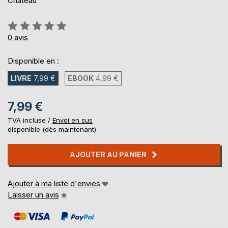
Château
Évaluation:
0%
0
avis
Disponible en :
LIVRE
7,99 €
EBOOK
4,99 €
7,99 €
TVA incluse /
Envoi en sus
disponible (dès maintenant)
AJOUTER AU PANIER
Ajouter à ma liste d'envies
Laisser un avis