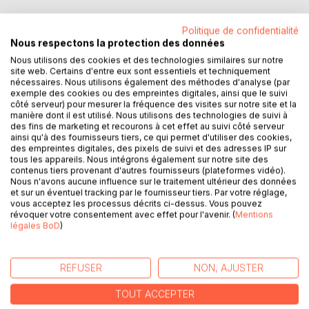
Politique de confidentialité
Nous respectons la protection des données
DESCRIPTION
Nous utilisons des cookies et des technologies similaires sur notre
site web. Certains d'entre eux sont essentiels et techniquement
nécessaires. Nous utilisons également des méthodes d'analyse (par
exemple des cookies ou des empreintes digitales, ainsi que le suivi
Léonardo vit avec sa grand-mère Filelalaine dans une
côté serveur) pour mesurer la fréquence des visites sur notre site et la
immense demeure blanche où un piano à queue impérial
manière dont il est utilisé. Nous utilisons des technologies de suivi à
des fins de marketing et recourons à cet effet au suivi côté serveur
blanc trône au centre du salon.
ainsi qu'à des fournisseurs tiers, ce qui permet d'utiliser des cookies,
Le jeune garçon n'a jamais vu son père, pianiste virtuose,
des empreintes digitales, des pixels de suivi et des adresses IP sur
ni sa mère, danseuse étoile. Uniquement en photos.
tous les appareils. Nous intégrons également sur notre site des
contenus tiers provenant d'autres fournisseurs (plateformes vidéo).
Clique-clic! Clique-clic! Clique-clic! Depuis des années
Nous n'avons aucune influence sur le traitement ultérieur des données
Filelalaine tricote une écharpe de laine blanche. Léonardo
et sur un éventuel tracking par le fournisseur tiers. Par votre réglage,
voudrait bien savoir pourquoi fabrique-t-elle une si longue
vous acceptez les processus décrits ci-dessus. Vous pouvez
révoquer votre consentement avec effet pour l'avenir. (
Mentions
écharpe?
légales BoD
)
En haut de la montagne blanche, un château intrigue.
Tout autour de la maison la végétation n'est que pierres
précieuses, perles et or.
REFUSER
NON, AJUSTER
Son oncle et sa tante étant souvent absents, Léonardo
voudrait bien quitter le domaine mais cela est impossible!
TOUT ACCEPTER
Pourquoi?