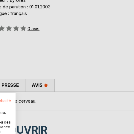
eur : Eyrolles
 de parution : 01.01.2003
ue : français
uation:
0
avis
 PRESSE
AVIS
 de notre cerveau.
tialité
web.
ou des
ÉCOUVRIR
quence
s