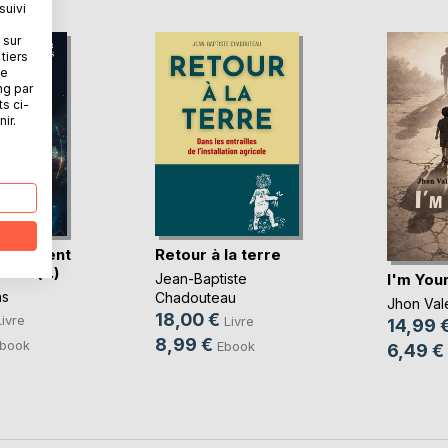
suivi
 sur
tiers
ne
ng par
ts ci-
ir.
ionnement
Retour à la terre
 trav(...)
I'm You
Jean-Baptiste
ns
Chadouteau
Jhon Val
18,00 €
Livre
Livre
14,99 
8,99 €
book
Ebook
6,49 €