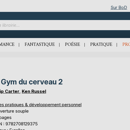
Sur BoD
MANCE
FANTASTIQUE
POÉSIE
PRATIQUE
PR
 Gym du cerveau 2
lip Carter
,
Ken Russel
res pratiques & développement personnel
verture souple
 pages
N : 9782708129375