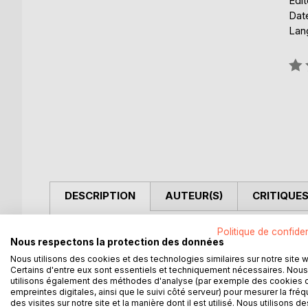
Édit
Date
Lang
Éval
0%
DESCRIPTION
AUTEUR(S)
CRITIQUES
Nous n’utilisons en moyenne que 2 % du potentiel
Politique de confiden
Nous respectons la protection des données
Nous utilisons des cookies et des technologies similaires sur notre site 
Certains d'entre eux sont essentiels et techniquement nécessaires. Nous
utilisons également des méthodes d'analyse (par exemple des cookies 
D’AUTRES TITRES À D
empreintes digitales, ainsi que le suivi côté serveur) pour mesurer la fré
des visites sur notre site et la manière dont il est utilisé. Nous utilisons de