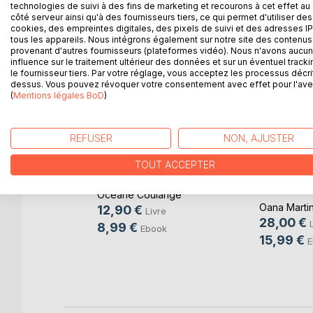
technologies de suivi à des fins de marketing et recourons à cet effet au 
côté serveur ainsi qu'à des fournisseurs tiers, ce qui permet d'utiliser des
cookies, des empreintes digitales, des pixels de suivi et des adresses IP
tous les appareils. Nous intégrons également sur notre site des contenus 
provenant d'autres fournisseurs (plateformes vidéo). Nous n'avons aucu
influence sur le traitement ultérieur des données et sur un éventuel tracki
le fournisseur tiers. Par votre réglage, vous acceptez les processus décri
dessus. Vous pouvez révoquer votre consentement avec effet pour l'aven
(
Mentions légales BoD
)
efuge
REFUSER
NON, AJUSTER
TOUT ACCEPTER
Chère Gen Z égarée
Le quest
intérieur à
Océane Coulange
Oana Marti
12,90 €
Livre
28,00 €
8,99 €
Ebook
15,99 €
E