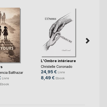
Je dé
L'Ombre intérieure
Virgini
rs
Christelle Coronado
14,9
24,95 €
Livre
encia Balthazar
8,99
8,49 €
€
Ebook
Livre
Ebook