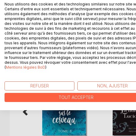
Nous utilisons des cookies et des technologies similaires sur notre site 
Nanashi célèbre mannequin que Masao admire dep
Certains d'entre eux sont essentiels et techniquement nécessaires. Nous
utilisons également des méthodes d'analyse (par exemple des cookies 
L'attirance entre les deux hommes est immédiate e
empreintes digitales, ainsi que le suivi côté serveur) pour mesurer la fré
épouse de Nanashi qui plane sur leur amour, la vie
des visites sur notre site et la manière dont il est utilisé. Nous utilisons de
technologies de suivi à des fins de marketing et recourons à cet effet au 
franchit le seuil d'une pièce dont il n'aurait jamais 
côté serveur ainsi qu'à des fournisseurs tiers, ce qui permet d'utiliser des
cookies, des empreintes digitales, des pixels de suivi et des adresses IP
tous les appareils. Nous intégrons également sur notre site des contenus 
provenant d'autres fournisseurs (plateformes vidéo). Nous n'avons aucu
influence sur le traitement ultérieur des données et sur un éventuel tracki
D’AUTRES TITRES À D
le fournisseur tiers. Par votre réglage, vous acceptez les processus décri
dessus. Vous pouvez révoquer votre consentement avec effet pour l'aven
(
Mentions légales BoD
)
REFUSER
NON, AJUSTER
TOUT ACCEPTER