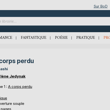
Sur BoD
MANCE
FANTASTIQUE
POÉSIE
PRATIQUE
PR
corps perdu
ashi
lène Jedynak
e 1 :
A corps perdu
tique
verture souple
 pages