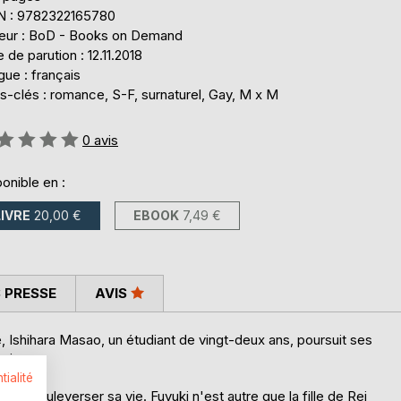
N : 9782322165780
teur : BoD - Books on Demand
 de parution : 12.11.2018
ue : français
s-clés : romance, S-F, surnaturel, Gay, M x M
uation:
0
avis
onible en :
LIVRE
20,00 €
EBOOK
7,49 €
 PRESSE
AVIS
, Ishihara Masao, un étudiant de vingt-deux ans, poursuit ses
vivre.
tialité
va bouleverser sa vie. Fuyuki n'est autre que la fille de Rei