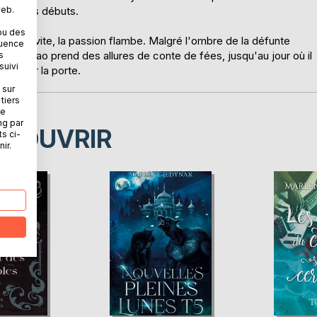
web.
uis ses débuts.
ou des
t très vite, la passion flambe. Malgré l'ombre de la défunte
quence
 de Masao prend des allures de conte de fées, jusqu'au jour où il
s
suivi
dû ouvrir la porte.
 sur
tiers
ne
ng par
ÉCOUVRIR
ts ci-
ir.