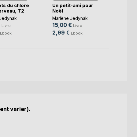
ets du chlore
Un petit-ami pour
Les e
cerveau, T2
Noël
sur le
 Jedynak
Marlène Jedynak
Marlè
€
15,00 €
18,0
Livre
Livre
2,99 €
5,49
Ebook
Ebook
ent varier).