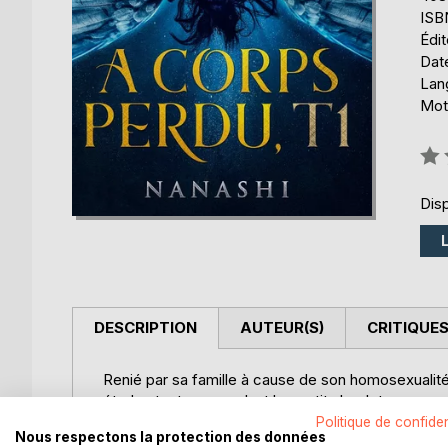
ISB
Édi
Date
Lang
Mot
Éval
0%
Disp
DESCRIPTION
AUTEUR(S)
CRITIQUES
Renié par sa famille à cause de son homosexualité
études tout en cumulant les petits boulots pour sur
Politique de confiden
Nous respectons la protection des données
Sa rencontre avec une enfant perdue dans le métro 