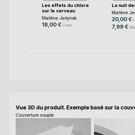
e botteux
Les effets du chlore
La nuit de
sur le cerveau
Marlène Je
aula
Marlène Jedynak
20,00 €
L
18,00 €
e
Livre
7,99 €
Eb
k
Vue 3D du produit. Exemple basé sur la couve
Couverture souple