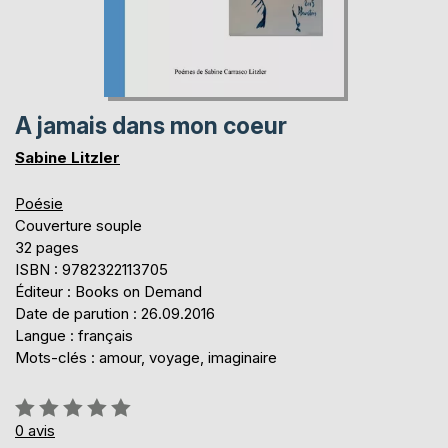
A jamais dans mon coeur
Sabine Litzler
Poésie
Couverture souple
32 pages
ISBN : 9782322113705
Éditeur : Books on Demand
Date de parution : 26.09.2016
Langue : français
Mots-clés : amour, voyage, imaginaire
Évaluation:
0%
0
avis