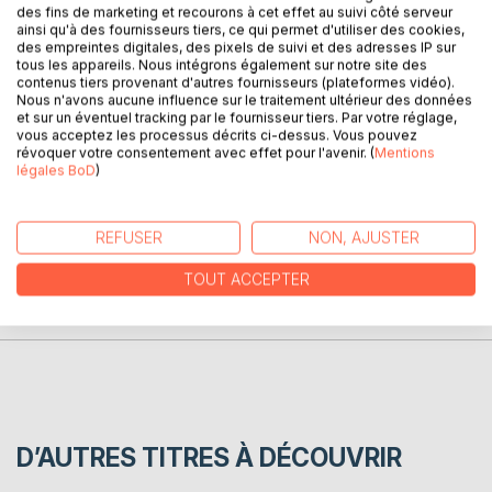
des fins de marketing et recourons à cet effet au suivi côté serveur
ainsi qu'à des fournisseurs tiers, ce qui permet d'utiliser des cookies,
des empreintes digitales, des pixels de suivi et des adresses IP sur
Dans ce monde de cruauté , la poésie vient apporter un ilot
tous les appareils. Nous intégrons également sur notre site des
de verdure de bien être ou les mots sonnent comme une
contenus tiers provenant d'autres fournisseurs (plateformes vidéo).
Nous n'avons aucune influence sur le traitement ultérieur des données
symphonie "a jamais dans mon coeur" est un cri d'amour,
et sur un éventuel tracking par le fournisseur tiers. Par votre réglage,
un voyage dans son imaginaire.
vous acceptez les processus décrits ci-dessus. Vous pouvez
révoquer votre consentement avec effet pour l'avenir. (
Mentions
légales BoD
)
AUTEUR(S)
REFUSER
NON, AJUSTER
CRITIQUES PRESSE
TOUT ACCEPTER
AVIS
D’AUTRES TITRES À DÉCOUVRIR