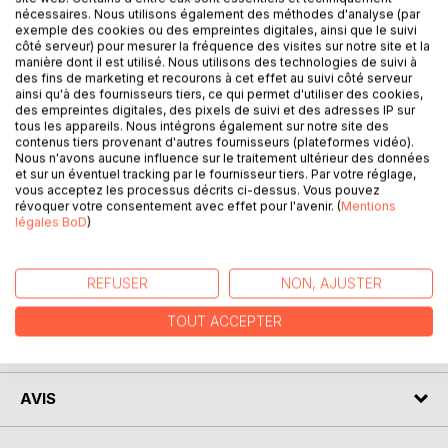
nécessaires. Nous utilisons également des méthodes d'analyse (par
exemple des cookies ou des empreintes digitales, ainsi que le suivi
côté serveur) pour mesurer la fréquence des visites sur notre site et la
manière dont il est utilisé. Nous utilisons des technologies de suivi à
des fins de marketing et recourons à cet effet au suivi côté serveur
DESCRIPTION
ainsi qu'à des fournisseurs tiers, ce qui permet d'utiliser des cookies,
des empreintes digitales, des pixels de suivi et des adresses IP sur
tous les appareils. Nous intégrons également sur notre site des
contenus tiers provenant d'autres fournisseurs (plateformes vidéo).
Ce livre s'adresse aux Chrétiens d'Arrière-Plan Musulman
Nous n'avons aucune influence sur le traitement ultérieur des données
et leur présente dans un langage simple les grands
et sur un éventuel tracking par le fournisseur tiers. Par votre réglage,
vous acceptez les processus décrits ci-dessus. Vous pouvez
enseignements de la Bible, afin d'affermir leur foi nouvelle
révoquer votre consentement avec effet pour l'avenir. (
Mentions
en Jésus-Christ, en toute liberté par rapport aux institutions
légales BoD
)
chrétiennes .
REFUSER
NON, AJUSTER
AUTEUR(S)
TOUT ACCEPTER
CRITIQUES PRESSE
AVIS