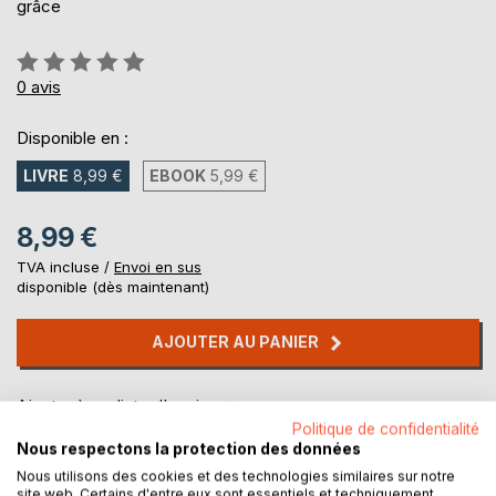
grâce
Évaluation:
0%
0
avis
Disponible en :
LIVRE
8,99 €
EBOOK
5,99 €
8,99 €
TVA incluse /
Envoi en sus
disponible (dès maintenant)
AJOUTER AU PANIER
Ajouter à ma liste d'envies
Laisser un avis
Politique de confidentialité
Nous respectons la protection des données
Nous utilisons des cookies et des technologies similaires sur notre
site web. Certains d'entre eux sont essentiels et techniquement