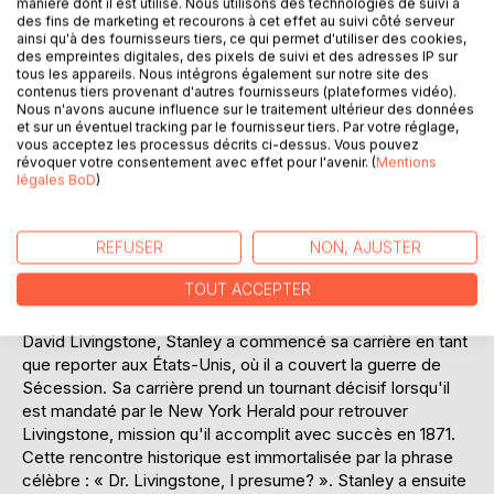
manière dont il est utilisé. Nous utilisons des technologies de suivi à
économiques de l'époque, alors que les puissances
des fins de marketing et recourons à cet effet au suivi côté serveur
européennes étaient en compétition pour l'influence en
ainsi qu'à des fournisseurs tiers, ce qui permet d'utiliser des cookies,
des empreintes digitales, des pixels de suivi et des adresses IP sur
Afrique. Grâce à une narration vivante et détaillée, le
tous les appareils. Nous intégrons également sur notre site des
lecteur est transporté dans une époque où la détermination
contenus tiers provenant d'autres fournisseurs (plateformes vidéo).
et le courage étaient essentiels pour surmonter les
Nous n'avons aucune influence sur le traitement ultérieur des données
et sur un éventuel tracking par le fournisseur tiers. Par votre réglage,
obstacles. Ce texte est une contribution significative à la
vous acceptez les processus décrits ci-dessus. Vous pouvez
littérature d'exploration et un témoignage précieux de
révoquer votre consentement avec effet pour l'avenir. (
Mentions
l'histoire coloniale.
légales BoD
)
L'AUTEUR :
Henry Morton Stanley, né en 1841 au Pays de Galles et mort
REFUSER
NON, AJUSTER
en 1904, est un journaliste et explorateur britannique
TOUT ACCEPTER
renommé pour ses expéditions en Afrique. Connu
principalement pour sa fameuse rencontre avec le Dr
David Livingstone, Stanley a commencé sa carrière en tant
que reporter aux États-Unis, où il a couvert la guerre de
Sécession. Sa carrière prend un tournant décisif lorsqu'il
est mandaté par le New York Herald pour retrouver
Livingstone, mission qu'il accomplit avec succès en 1871.
Cette rencontre historique est immortalisée par la phrase
célèbre : « Dr. Livingstone, I presume? ». Stanley a ensuite