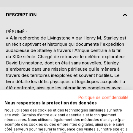
DESCRIPTION
RÉSUMÉ :
« À la recherche de Livingstone » par Henry M. Stanley est
un récit captivant et historique qui documente l'expédition
audacieuse de Stanley à travers l'Afrique centrale à la fin
du XIXe siècle. Chargé de retrouver le célèbre explorateur
David Livingstone, dont on était sans nouvelles, Stanley
s'embarque dans une mission périlleuse qui le mènera à
travers des territoires inexplorés et souvent hostiles. Le
livre détaille les défis physiques et logistiques auxquels il a
été confronté, ainsi que les interactions complexes avec
les peuples autochtones. Ce récit est non seulement une
Politique de confidentialité
aventure épique, mais aussi une réflexion sur l'esprit de
Nous respectons la protection des données
découverte et les motivations personnelles derrière les
Nous utilisons des cookies et des technologies similaires sur notre
grandes explorations. Stanley décrit avec précision les
site web. Certains d'entre eux sont essentiels et techniquement
paysages africains, les dangers de la faune sauvage, et les
nécessaires. Nous utilisons également des méthodes d'analyse (par
exemple des cookies ou des empreintes digitales, ainsi que le suivi
maladies qui ont ralenti sa progression. Le livre offre
côté serveur) pour mesurer la fréquence des visites sur notre site et la
également un aperçu des enjeux politiques et