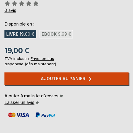
Évaluation:
0%
0
avis
Disponible en :
LIVRE
19,00 €
EBOOK
9,99 €
19,00 €
TVA incluse /
Envoi en sus
disponible (dès maintenant)
AJOUTER AU PANIER
Ajouter à ma liste d'envies
Laisser un avis