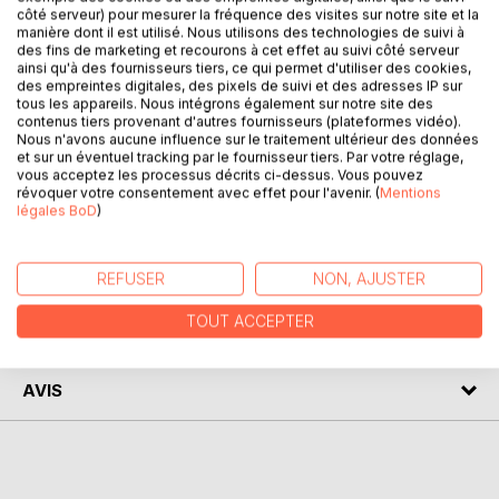
côté serveur) pour mesurer la fréquence des visites sur notre site et la
manière dont il est utilisé. Nous utilisons des technologies de suivi à
des fins de marketing et recourons à cet effet au suivi côté serveur
ainsi qu'à des fournisseurs tiers, ce qui permet d'utiliser des cookies,
DESCRIPTION
des empreintes digitales, des pixels de suivi et des adresses IP sur
tous les appareils. Nous intégrons également sur notre site des
contenus tiers provenant d'autres fournisseurs (plateformes vidéo).
Quand la plume s'empare de la poésie, l'encre coule,
Nous n'avons aucune influence sur le traitement ultérieur des données
et sur un éventuel tracking par le fournisseur tiers. Par votre réglage,
s'aventure seule pour écrire sur le papier...
vous acceptez les processus décrits ci-dessus. Vous pouvez
La magie des mots venant du coeur viendra transformer
révoquer votre consentement avec effet pour l'avenir. (
Mentions
celui qui les lira...
légales BoD
)
AUTEUR(S)
REFUSER
NON, AJUSTER
TOUT ACCEPTER
CRITIQUES PRESSE
AVIS