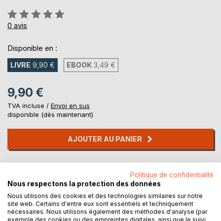
Évaluation:
0%
0
avis
Disponible en :
LIVRE
9,90 €
EBOOK
3,49 €
9,90 €
TVA incluse /
Envoi en sus
disponible (dès maintenant)
AJOUTER AU PANIER
Ajouter à ma liste d'envies
Politique de confidentialité
Laisser un avis
Nous respectons la protection des données
Nous utilisons des cookies et des technologies similaires sur notre
site web. Certains d'entre eux sont essentiels et techniquement
nécessaires. Nous utilisons également des méthodes d'analyse (par
exemple des cookies ou des empreintes digitales, ainsi que le suivi