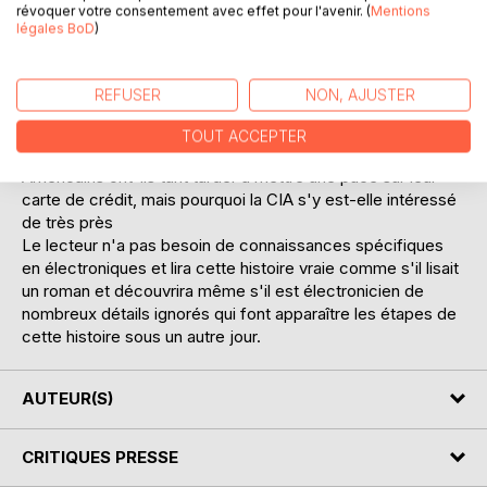
révoquer votre consentement avec effet pour l'avenir. (
Mentions
plaquettes semi-conductrices ? Qui a conçu le premier
légales BoD
)
poste radio à transistor portable ? Comment a été inventé
le circuit intégré (la puce) ? Pourquoi IBM n'y croyait pas ?
Comment est née la calculatrice de poche ? Quelle
REFUSER
NON, AJUSTER
méthode inhabituelle a été utilisée par IBM pour
développer le PC ? Pourquoi Steeve Jobs d'Apple disait
TOUT ACCEPTER
que Bill Gates de Microsoft n'a rien inventé ? Pourquoi les
Américains ont-ils tant tarder à mettre une puce sur leur
carte de crédit, mais pourquoi la CIA s'y est-elle intéressé
de très près
Le lecteur n'a pas besoin de connaissances spécifiques
en électroniques et lira cette histoire vraie comme s'il lisait
un roman et découvrira même s'il est électronicien de
nombreux détails ignorés qui font apparaître les étapes de
cette histoire sous un autre jour.
AUTEUR(S)
CRITIQUES PRESSE