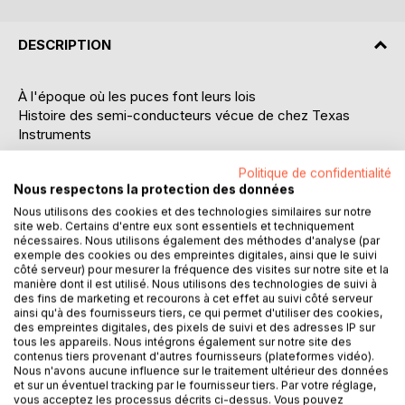
DESCRIPTION
À l'époque où les puces font leurs lois
Histoire des semi-conducteurs vécue de chez Texas
Instruments
Les puces, ce sont les circuits intégrés, petites plaquettes
Politique de confidentialité
Nous respectons la protection des données
à l'origine inventées par Jack Kilby ingénieur de Texas
Instruments, ce qui lui vaudra le prix Nobel. Elles ont permis
Nous utilisons des cookies et des technologies similaires sur notre
site web. Certains d'entre eux sont essentiels et techniquement
la fabrication des calculatrices, ordinateurs,
nécessaires. Nous utilisons également des méthodes d'analyse (par
smartphones....et permettent la mise en oeuvre d'internet
exemple des cookies ou des empreintes digitales, ainsi que le suivi
et de l'intelligence artificielle.....Les lois ce sont celles de
côté serveur) pour mesurer la fréquence des visites sur notre site et la
manière dont il est utilisé. Nous utilisons des technologies de suivi à
Gordon Moore prévoyant que la complexité des
des fins de marketing et recourons à cet effet au suivi côté serveur
composants semi-conducteurs double tous les deux ans à
ainsi qu'à des fournisseurs tiers, ce qui permet d'utiliser des cookies,
coût constant.
des empreintes digitales, des pixels de suivi et des adresses IP sur
L'auteur ayant vécu au coeur de cette histoire la rend
tous les appareils. Nous intégrons également sur notre site des
contenus tiers provenant d'autres fournisseurs (plateformes vidéo).
vivante en la personnalisant et en rapportant de
Nous n'avons aucune influence sur le traitement ultérieur des données
nombreuses anecdotes inédites et répond entre autre aux
et sur un éventuel tracking par le fournisseur tiers. Par votre réglage,
questions suivantes : Qui a donné le nom de puce aux
vous acceptez les processus décrits ci-dessus. Vous pouvez