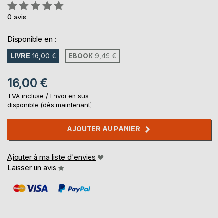
Évaluation:
0%
0
avis
Disponible en :
LIVRE
16,00 €
EBOOK
9,49 €
16,00 €
TVA incluse /
Envoi en sus
disponible (dès maintenant)
AJOUTER AU PANIER
Ajouter à ma liste d'envies
Laisser un avis