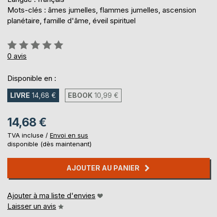
Mots-clés : âmes jumelles, flammes jumelles, ascension
planétaire, famille d'âme, éveil spirituel
Évaluation:
0%
0
avis
Disponible en :
LIVRE
14,68 €
EBOOK
10,99 €
14,68 €
TVA incluse /
Envoi en sus
disponible (dès maintenant)
AJOUTER AU PANIER
Ajouter à ma liste d'envies
Laisser un avis