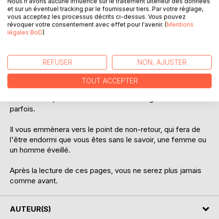
Nous n'avons aucune influence sur le traitement ultérieur des données
bientôt voir au-delà du voile de l'illusion et recevoir le
et sur un éventuel tracking par le fournisseur tiers. Par votre réglage,
magnifique cadeau de l'Amour Inconditionnel.
vous acceptez les processus décrits ci-dessus. Vous pouvez
révoquer votre consentement avec effet pour l'avenir. (
Mentions
Ce ouvrage est écrit à la façon d'un journal, sur plusieurs
légales BoD
)
années, s'arrêtant parfois pendant plusieurs semaines ou
plusieurs mois. Il se présente en deux partie. La première
narrant l'histoire de la rencontre entre deux âmes jumelles,
REFUSER
NON, AJUSTER
et la seconde l'enquête qui en a résulté.
Ce n'est pas la résultante de ce travail, mais bien le
TOUT ACCEPTER
cheminement qui importe, avec ses écueils, ses
découvertes, ses erreurs ou ses découragements aussi
parfois.
Il vous emmènera vers le point de non-retour, qui fera de
l'être endormi que vous êtes sans le savoir, une femme ou
un homme éveillé.
Après la lecture de ces pages, vous ne serez plus jamais
comme avant.
AUTEUR(S)