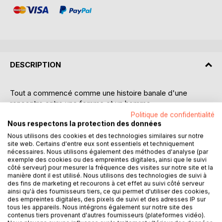
DESCRIPTION
Tout a commencé comme une histoire banale d'une
rencontre entre une femme et un homme.
Politique de confidentialité
Cet événement a enclenché une enquête de cinq années
Nous respectons la protection des données
sur les âmes jumelles, appelées aussi "flammes jumelles",
Nous utilisons des cookies et des technologies similaires sur notre
site web. Certains d'entre eux sont essentiels et techniquement
aboutissant à une vérité à laquelle on ne peut s'attendre.
nécessaires. Nous utilisons également des méthodes d'analyse (par
exemple des cookies ou des empreintes digitales, ainsi que le suivi
Ce livre est avant tout un voyage initiatique vers une
côté serveur) pour mesurer la fréquence des visites sur notre site et la
ouverture de conscience sur un monde tel que nous ne
manière dont il est utilisé. Nous utilisons des technologies de suivi à
des fins de marketing et recourons à cet effet au suivi côté serveur
l'imaginons pas.
ainsi qu'à des fournisseurs tiers, ce qui permet d'utiliser des cookies,
Bien au-delà de l'histoire personnelle qu'il raconte, il nous
des empreintes digitales, des pixels de suivi et des adresses IP sur
entraîne vers le fabuleux destin de la terre.
tous les appareils. Nous intégrons également sur notre site des
contenus tiers provenant d'autres fournisseurs (plateformes vidéo).
Cet extraordinaire bond en avant de l'humanité, qui va