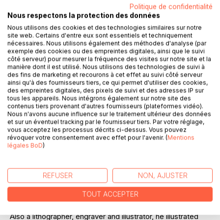
Politique de confidentialité
Nous respectons la protection des données
Nous utilisons des cookies et des technologies similaires sur notre
DESCRIPTION
site web. Certains d'entre eux sont essentiels et techniquement
nécessaires. Nous utilisons également des méthodes d'analyse (par
exemple des cookies ou des empreintes digitales, ainsi que le suivi
côté serveur) pour mesurer la fréquence des visites sur notre site et la
An extraordinary artistic and creative impulse followed
manière dont il est utilisé. Nous utilisons des technologies de suivi à
WWII dark years. As early as 1946, André Minaux, artist and
des fins de marketing et recourons à cet effet au suivi côté serveur
painter, shared it.
ainsi qu'à des fournisseurs tiers, ce qui permet d'utiliser des cookies,
des empreintes digitales, des pixels de suivi et des adresses IP sur
His friends were Mourlot (master lithographer), Buffet,
tous les appareils. Nous intégrons également sur notre site des
Lorjou and Rebeyrolle (painters) and Jean Lacouture
contenus tiers provenant d'autres fournisseurs (plateformes vidéo).
(author and historian).
Nous n'avons aucune influence sur le traitement ultérieur des données
et sur un éventuel tracking par le fournisseur tiers. Par votre réglage,
His exceptional talent was unveiled by happenstance,
vous acceptez les processus décrits ci-dessus. Vous pouvez
fateful events and encouraged by great elders such as
révoquer votre consentement avec effet pour l'avenir. (
Mentions
Picasso, Cocteau, Vlaminck, F.Desnoyer, Fernand Léger,
légales BoD
)
Raoul Dufy, Dunoyer de Segonzac, Clavé and Lorjou.
Minaux kept his distance from fashions and schools of
thoughts.
REFUSER
NON, AJUSTER
Art lovers were seduced by his original and powerful art.
TOUT ACCEPTER
Minaux exhibited in galleries, museums and in important
private collections worldwide.
Also a lithographer, engraver and illustrator, he illustrated