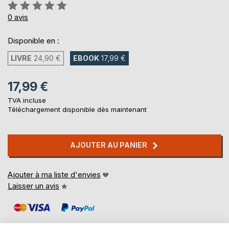
Évaluation:
0%
0
avis
Disponible en :
LIVRE
24,90 €
EBOOK
17,99 €
17,99 €
TVA incluse
Téléchargement disponible dès maintenant
AJOUTER AU PANIER
Ajouter à ma liste d'envies
Laisser un avis