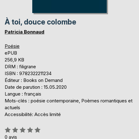
À toi, douce colombe
Patricia Bonnaud
Poésie
ePUB
256,9 KB
DRM : filigrane
ISBN : 9782322211234
Éditeur : Books on Demand
Date de parution : 15.05.2020
Langue : français
Mots-clés : poésie contemporaine, Poèmes romantiques et
actuels
Accessibilité: Accès limité
Évaluation:
0%
0
avis