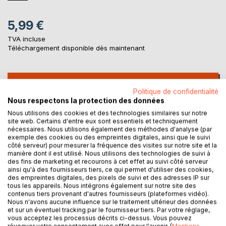
5,99 €
TVA incluse
Téléchargement disponible dès maintenant
AJOUTER AU PANIER
Politique de confidentialité
Nous respectons la protection des données
Ajouter à ma liste d'envies
Nous utilisons des cookies et des technologies similaires sur notre
site web. Certains d'entre eux sont essentiels et techniquement
Laisser un avis
nécessaires. Nous utilisons également des méthodes d'analyse (par
exemple des cookies ou des empreintes digitales, ainsi que le suivi
côté serveur) pour mesurer la fréquence des visites sur notre site et la
manière dont il est utilisé. Nous utilisons des technologies de suivi à
des fins de marketing et recourons à cet effet au suivi côté serveur
ainsi qu'à des fournisseurs tiers, ce qui permet d'utiliser des cookies,
des empreintes digitales, des pixels de suivi et des adresses IP sur
tous les appareils. Nous intégrons également sur notre site des
contenus tiers provenant d'autres fournisseurs (plateformes vidéo).
DESCRIPTION
Nous n'avons aucune influence sur le traitement ultérieur des données
et sur un éventuel tracking par le fournisseur tiers. Par votre réglage,
vous acceptez les processus décrits ci-dessus. Vous pouvez
révoquer votre consentement avec effet pour l'avenir. (
Mentions