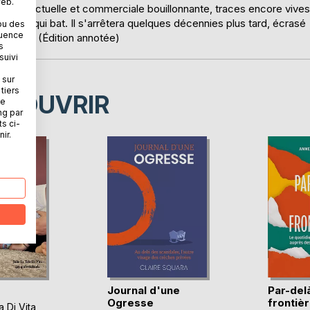
web.
ité intellectuelle et commerciale bouillonnante, traces encore vives
 coeur qui bat. Il s'arrêtera quelques décennies plus tard, écrasé
ou des
quence
e siècle. (Édition annotée)
s
suivi
 sur
tiers
ÉCOUVRIR
ne
ng par
ts ci-
ir.
Journal d'une
Par-delà
Ogresse
frontiè
a Di Vita