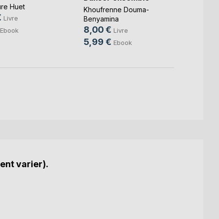
l'espr
re Huet
Khoufrenne Douma-
€
Franck
Livre
Benyamina
14,9
8,00 €
Livre
Ebook
9,99
5,99 €
Ebook
ent varier).