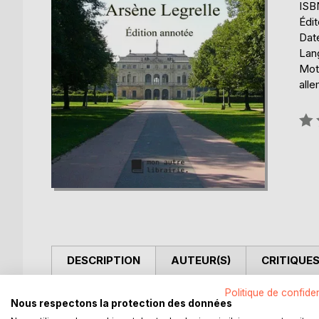
ISB
Édit
Date
Lang
Mots
alle
Éval
0%
DESCRIPTION
AUTEUR(S)
CRITIQUES
Politique de confiden
Rencontre attendrie d'un germaniste amoureux de
Nous respectons la protection des données
d'histoire de l'Allemagne. Simplicité et cordialité