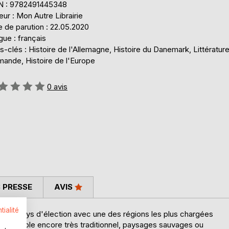
N : 9782491445348
eur : Mon Autre Librairie
 de parution : 22.05.2020
ue : français
-clés : Histoire de l'Allemagne, Histoire du Danemark, Littératur
mande, Histoire de l'Europe
uation:
0
avis
 PRESSE
AVIS
tialité
 son pays d'élection avec une des régions les plus chargées
 d'un peuple encore très traditionnel, paysages sauvages ou