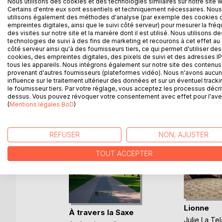
Nous utilisons des cookies et des technologies similaires sur notre site 
agricoles idylliques, villes bruissantes d'une activ
Certains d'entre eux sont essentiels et techniquement nécessaires. Nous
des plus grands écrivains d'Europe, la Saxe est un
utilisons également des méthodes d'analyse (par exemple des cookies 
empreintes digitales, ainsi que le suivi côté serveur) pour mesurer la fré
par les abominations politiques et militaires du XX
des visites sur notre site et la manière dont il est utilisé. Nous utilisons de
technologies de suivi à des fins de marketing et recourons à cet effet au 
côté serveur ainsi qu'à des fournisseurs tiers, ce qui permet d'utiliser des
cookies, des empreintes digitales, des pixels de suivi et des adresses IP
tous les appareils. Nous intégrons également sur notre site des contenus 
D’AUTRES TITRES À D
provenant d'autres fournisseurs (plateformes vidéo). Nous n'avons aucu
influence sur le traitement ultérieur des données et sur un éventuel tracki
le fournisseur tiers. Par votre réglage, vous acceptez les processus décri
dessus. Vous pouvez révoquer votre consentement avec effet pour l'aven
(
Mentions légales BoD
)
REFUSER
NON, AJUSTER
TOUT ACCEPTER
Lionne
À travers la Saxe
ers Soi
Julie La Tel