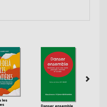
 les
res
Danser ensemble
Les m