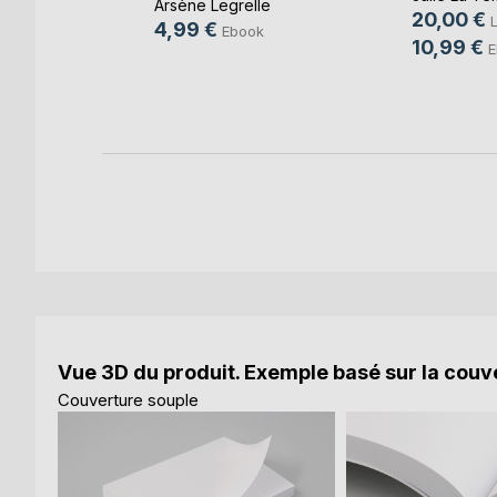
Arsène Legrelle
20,00 €
L
4,99 €
Ebook
ie Setbon
10,99 €
E
k
Vue 3D du produit. Exemple basé sur la couve
Couverture souple