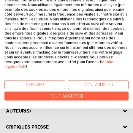
site web. Certains d'entre eux sont essentiels et techniquement
nécessaires. Nous utilisons également des méthodes d'analyse (par
exemple des cookies ou des empreintes digitales, ainsi que le suivi
Alex est curieux et pose plein de questions, sur tout, tout le
côté serveur) pour mesurer la fréquence des visites sur notre site et la
temps.
manière dont il est utilisé. Nous utilisons des technologies de suivi à
des fins de marketing et recourons à cet effet au suivi côté serveur
Papa, lui, est bavard. Il aime titiller cette curiosité et cet
ainsi qu'à des fournisseurs tiers, ce qui permet d'utiliser des cookies,
empressement d'apprendre propres à l'enfance.
des empreintes digitales, des pixels de suivi et des adresses IP sur
tous les appareils. Nous intégrons également sur notre site des
contenus tiers provenant d'autres fournisseurs (plateformes vidéo).
Dans cette première aventure, Alex a besoin d'en savoir
Nous n'avons aucune influence sur le traitement ultérieur des données
plus sur les signes qu'il voit sur les pages des livres.
et sur un éventuel tracking par le fournisseur tiers. Par votre réglage,
Alors, après avoir prononcé une formule magique, ils
vous acceptez les processus décrits ci-dessus. Vous pouvez
révoquer votre consentement avec effet pour l'avenir. (
Mentions
découvrent ensemble une fête qui bat son plein : des
légales BoD
)
arlequins, des acrobates, des funambules pirouettent sous
une pluie de confettis.
REFUSER
NON, AJUSTER
C'est dans ce décor imaginaire que Papa initie Alex aux
lettres et mots et éveille sa conscience phonologique.
TOUT ACCEPTER
AUTEUR(S)
CRITIQUES PRESSE