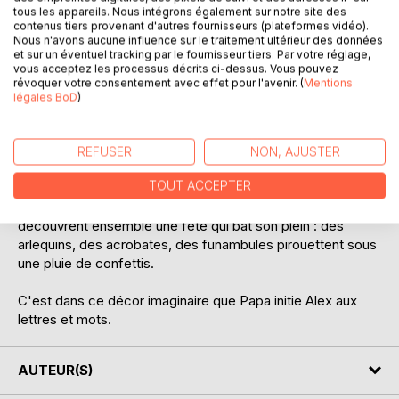
tous les appareils. Nous intégrons également sur notre site des
DESCRIPTION
contenus tiers provenant d'autres fournisseurs (plateformes vidéo).
Nous n'avons aucune influence sur le traitement ultérieur des données
et sur un éventuel tracking par le fournisseur tiers. Par votre réglage,
vous acceptez les processus décrits ci-dessus. Vous pouvez
Alex est curieux et pose plein de questions, sur tout, tout le
révoquer votre consentement avec effet pour l'avenir. (
Mentions
temps.
légales BoD
)
Papa, lui, est bavard. Il aime titiller cette curiosité et cet
empressement d'apprendre propres à l'enfance.
REFUSER
NON, AJUSTER
Dans cette première aventure, Alex a besoin d'en savoir
TOUT ACCEPTER
plus sur les signes qu'il voit sur les pages des livres.
Alors, après avoir prononcé une formule magique, ils
découvrent ensemble une fête qui bat son plein : des
arlequins, des acrobates, des funambules pirouettent sous
une pluie de confettis.
C'est dans ce décor imaginaire que Papa initie Alex aux
lettres et mots.
AUTEUR(S)