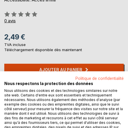
Évaluation:
0%
0
avis
2,49 €
TVA incluse
Téléchargement disponible dès maintenant
AJOUTER AU PANIER
Politique de confidentialité
Nous respectons la protection des données
Ajouter à ma liste d'envies
Nous utilisons des cookies et des technologies similaires sur notre
Laisser un avis
site web. Certains d'entre eux sont essentiels et techniquement
nécessaires. Nous utilisons également des méthodes d'analyse (par
exemple des cookies ou des empreintes digitales, ainsi que le suivi
côté serveur) pour mesurer la fréquence des visites sur notre site et la
manière dont il est utilisé. Nous utilisons des technologies de suivi à
des fins de marketing et recourons à cet effet au suivi côté serveur
ainsi qu'à des fournisseurs tiers, ce qui permet d'utiliser des cookies,
des empreintes digitales, des pixels de suivi et des adresses IP sur