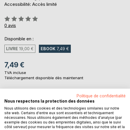
Accessibilité: Accès limité
Évaluation:
0%
0
avis
Disponible en :
LIVRE
19,00 €
EBOOK
7,49 €
7,49 €
TVA incluse
Téléchargement disponible dès maintenant
Politique de confidentialité
AJOUTER AU PANIER
Nous respectons la protection des données
Nous utilisons des cookies et des technologies similaires sur notre
site web. Certains d'entre eux sont essentiels et techniquement
Ajouter à ma liste d'envies
nécessaires. Nous utilisons également des méthodes d'analyse (par
Laisser un avis
exemple des cookies ou des empreintes digitales, ainsi que le suivi
côté serveur) pour mesurer la fréquence des visites sur notre site et la