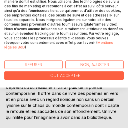
manière dont il est utilisé. Nous utilisons des technologies de suivi à
des fins de marketing et recourons à cet effet au suivi côté serveur
ainsi qu'à des fournisseurs tiers, ce qui permet d'utiliser des cookies,
des empreintes digitales, des pixels de suivi et des adresses IP sur
tous les appareils. Nous intégrons également sur notre site des
contenus tiers provenant d'autres fournisseurs (plateformes vidéo).
Nous n'avons aucune influence sur le traitement ultérieur des données
et sur un éventuel tracking par le fournisseur tiers. Par votre réglage,
DESCRIPTION
vous acceptez les processus décrits ci-dessus. Vous pouvez
révoquer votre consentement avec effet pour l'avenir. (
Mentions
légales BoD
)
L’auteur, né en Egypte, médecin de métier, a déjà écrit
quatre romans et un recueil de poésie (Complaisances des
issues). Il publie régulièrement des textes en vers dans les
REFUSER
NON, AJUSTER
anthologies poétiques de Flammes vives. Dès
l’adolescence, il est entré dans l’univers de la poésie par la
TOUT ACCEPTER
lecture de Rimbaud et de Saint John Perse. Plus tard, il
s’éprend du surréalisme (Tzara) puis de la poésie
contemporaine. Il offre dans ce livre des poèmes en vers
et en prose avec un regard ironique non sans un certain
lyrisme sur le chaos du monde contemporain dont il capte
le refoulé et les saccades de son effondrement. Un livre
qui milite pour l’imaginaire à avoir dans sa bibliothèque.