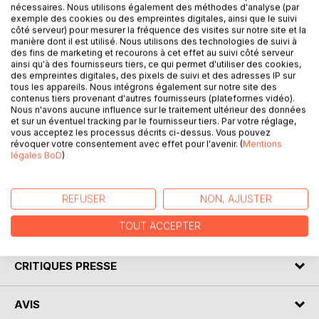
nécessaires. Nous utilisons également des méthodes d'analyse (par
exemple des cookies ou des empreintes digitales, ainsi que le suivi
côté serveur) pour mesurer la fréquence des visites sur notre site et la
DESCRIPTION
manière dont il est utilisé. Nous utilisons des technologies de suivi à
des fins de marketing et recourons à cet effet au suivi côté serveur
ainsi qu'à des fournisseurs tiers, ce qui permet d'utiliser des cookies,
des empreintes digitales, des pixels de suivi et des adresses IP sur
Venez découvrir Acide sulfurique de Amélie Nothomb
tous les appareils. Nous intégrons également sur notre site des
grâce à une analyse littéraire de référence ! Écrite par un
contenus tiers provenant d'autres fournisseurs (plateformes vidéo).
Nous n'avons aucune influence sur le traitement ultérieur des données
spécialiste universitaire, cette fiche de lecture est
et sur un éventuel tracking par le fournisseur tiers. Par votre réglage,
recommandée par de nombreux enseignants. Cet ouvrage
vous acceptez les processus décrits ci-dessus. Vous pouvez
contient la biographie de l'écrivain, le résumé détaillé, le
révoquer votre consentement avec effet pour l'avenir. (
Mentions
légales BoD
)
mouvement littéraire, le contexte de publication de
l'oeuvre et l'analyse complète. Retrouvez tous nos titres
sur : www.fichedelecture.fr.
REFUSER
NON, AJUSTER
TOUT ACCEPTER
AUTEUR(S)
CRITIQUES PRESSE
AVIS