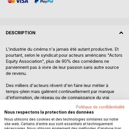
DESCRIPTION
L'industrie du cinéma n'a jamais été autant productive. Et
pourtant, selon le syndicat pour acteurs américains "Actors
Equity Association", plus de 90% des comédiens ne
parviennent pas à vivre de leur passion sans autre source
de revenu.
Des milliers d'acteurs rêvent d'en faire leur métier à
temps-plein mais galèrent continuellement par manque
d'information, de réseau ou de connaissance du vrai
fonctionnement du milieu.
Politique de confidentialité
Nous respectons la protection des données
Ceux qui percent ne sont pas forcément les meilleurs, mais
Nous utilisons des cookies et des technologies similaires sur notre
ceux qui savent le mieux se vendre! La vérité, c'est qu'on
site web. Certains d'entre eux sont essentiels et techniquement
nous apprend partout comment jouer, mais nulle part
nécessaires. Nous utilisons également des méthodes d'analyse (par