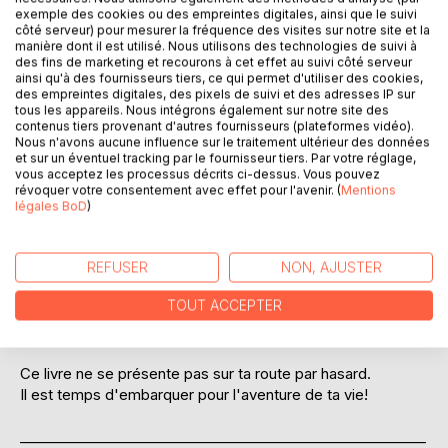
exemple des cookies ou des empreintes digitales, ainsi que le suivi
comment devenir acteur.
côté serveur) pour mesurer la fréquence des visites sur notre site et la
manière dont il est utilisé. Nous utilisons des technologies de suivi à
Le talent ne suffit pas pour décrocher les castings pros.
des fins de marketing et recourons à cet effet au suivi côté serveur
ainsi qu'à des fournisseurs tiers, ce qui permet d'utiliser des cookies,
des empreintes digitales, des pixels de suivi et des adresses IP sur
À présent, tu es sur le point de découvrir la pièce
tous les appareils. Nous intégrons également sur notre site des
manquante du puzzle. La méthode pour devenir Acteur
contenus tiers provenant d'autres fournisseurs (plateformes vidéo).
PRO sans trahir tes valeurs.
Nous n'avons aucune influence sur le traitement ultérieur des données
et sur un éventuel tracking par le fournisseur tiers. Par votre réglage,
vous acceptez les processus décrits ci-dessus. Vous pouvez
Au terme de ta lecture, tu auras appris entre autres:
révoquer votre consentement avec effet pour l'avenir. (
Mentions
légales BoD
)
- La qualité incontournable pour devenir Acteur PRO
- Quel est ton don unique d'acteur
- Le raccourci pour éviter de prendre 10 ans d'essais et
REFUSER
NON, AJUSTER
erreurs
TOUT ACCEPTER
- Comment te créer une carrière d'acteur à long terme
- La méthode des Anciens pour supprimer l'échec
Ce livre ne se présente pas sur ta route par hasard.
Il est temps d'embarquer pour l'aventure de ta vie!
__________________________________________________________