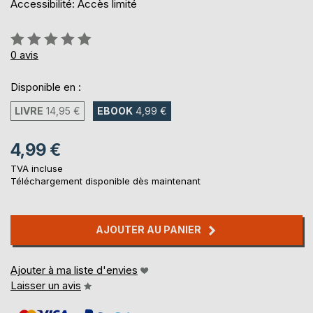
Accessibilité: Accès limité
Évaluation:
0%
0
avis
Disponible en :
LIVRE
14,95 €
EBOOK
4,99 €
4,99 €
TVA incluse
Téléchargement disponible dès maintenant
AJOUTER AU PANIER
Ajouter à ma liste d'envies
Laisser un avis