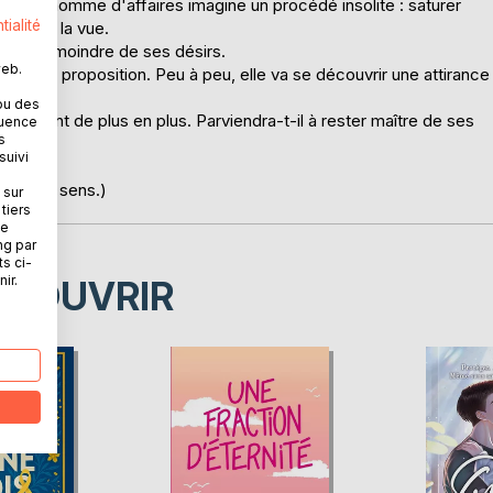
uisant homme d'affaires imagine un procédé insolite : saturer
tialité
nt par la vue.
ttre au moindre de ses désirs.
web.
trange proposition. Peu à peu, elle va se découvrir une attirance
ou des
troublent de plus en plus. Parviendra-t-il à rester maître de ses
quence
s
suivi
ion des sens.)
 sur
tiers
ne
ng par
ts ci-
ir.
ÉCOUVRIR