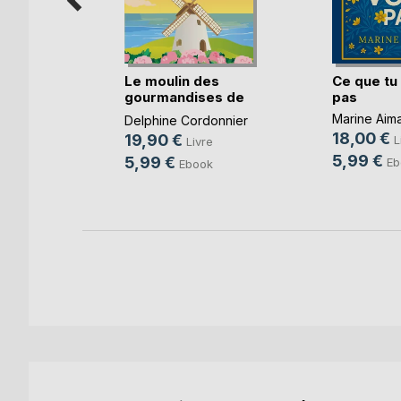
Le moulin des
Ce que tu
gourmandises de
pas
Lola
Marine Aim
Delphine Cordonnier
iez
18,00 €
19,90 €
L
Livre
e
5,99 €
5,99 €
Eb
Ebook
k