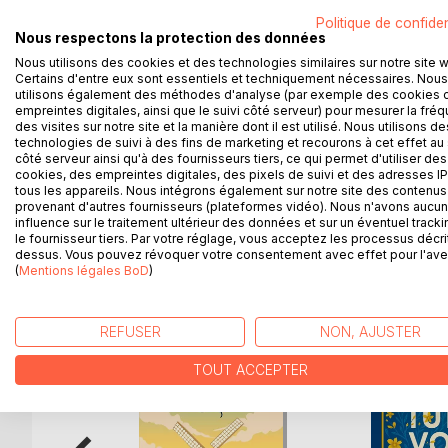
Prêt à tout pour la chasser de ses pensées, le séd
Politique de confiden
chacun de ses sens de sa présence, en commença
Nous respectons la protection des données
Durant cinq week-ends, Elsa devra ainsi se soume
Nous utilisons des cookies et des technologies similaires sur notre site 
Malgré ses réticences, la jeune femme accepte l'é
Certains d'entre eux sont essentiels et techniquement nécessaires. Nous
pour cet homme charismatique et si sûr de lui.
utilisons également des méthodes d'analyse (par exemple des cookies 
Quant à Adam, la spontanéité et l'humour d'Elsa le 
empreintes digitales, ainsi que le suivi côté serveur) pour mesurer la fré
des visites sur notre site et la manière dont il est utilisé. Nous utilisons de
sens ?
technologies de suivi à des fins de marketing et recourons à cet effet au 
côté serveur ainsi qu'à des fournisseurs tiers, ce qui permet d'utiliser des
(Edition revue et augmentée du roman La Dominat
cookies, des empreintes digitales, des pixels de suivi et des adresses IP
tous les appareils. Nous intégrons également sur notre site des contenus 
provenant d'autres fournisseurs (plateformes vidéo). Nous n'avons aucu
influence sur le traitement ultérieur des données et sur un éventuel tracki
le fournisseur tiers. Par votre réglage, vous acceptez les processus décri
dessus. Vous pouvez révoquer votre consentement avec effet pour l'aven
D’AUTRES TITRES À D
(
Mentions légales BoD
)
REFUSER
NON, AJUSTER
TOUT ACCEPTER