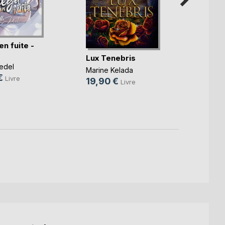
n fuite -
Ingrid
Lux Tenebris
Jedel
Camille
Marine Kelada
€
Livre
15,9
19,90 €
Livre
5,99