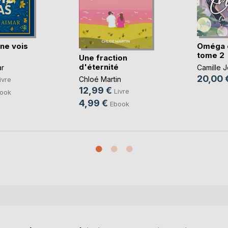
 ne vois
Oméga e
tome 2
Une fraction
d'éternité
ar
Camille 
20,00 
Chloé Martin
ivre
12,99 €
Livre
ook
4,99 €
Ebook