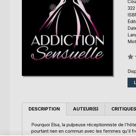
Cou
322
ISB
Édi
Date
Lang
Mots
Éval
0%
Disp
DESCRIPTION
AUTEUR(S)
CRITIQUES
Pourquoi Elsa, la pulpeuse réceptionniste de l'hôt
pourtant rien en commun avec les femmes qu'il fr