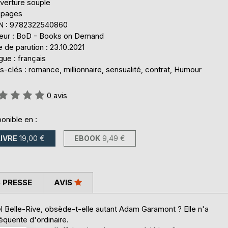
verture souple
 pages
N : 9782322540860
teur : BoD - Books on Demand
 de parution : 23.10.2021
ue : français
-clés : romance, millionnaire, sensualité, contrat, Humour
uation:
0
avis
onible en :
LIVRE
19,00 €
EBOOK
9,49 €
 PRESSE
AVIS
el Belle-Rive, obsède-t-elle autant Adam Garamont ? Elle n'a
équente d'ordinaire.