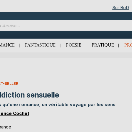
Sur BoD
MANCE
FANTASTIQUE
POÉSIE
PRATIQUE
PR
ST-SELLER
diction sensuelle
s qu'une romance, un véritable voyage par les sens
rence Cochet
mance