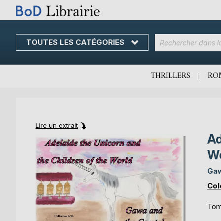
TOUTES LES CATÉGORIES
Skip
to
Content
THRILLERS
RO
Lire un extrait
Ad
Skip
Skip
to
to
Wo
the
the
end
beginning
Gaw
of
of
Col
the
the
images
images
Tom
gallery
gallery