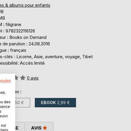
res & albums pour enfants
UB
 MB
: filigrane
N : 9782322116126
teur : Books on Demand
 de parution : 24.08.2016
ue : français
-clés : Licorne, Asie, aventure, voyage, Tibet
ssibilité: Accès limité
uation:
0
avis
tialité
onible en :
web.
ou des
LIVRE
6,50 €
EBOOK
2,99 €
quence
s
suivi
 sur
 PRESSE
AVIS
tiers