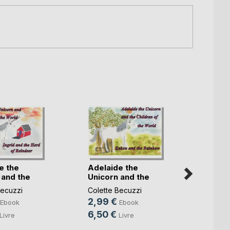
e the
Adelaide the
Adela
 and the
Unicorn and the
Unico
Child(...)
Child(.
Becuzzi
Colette Becuzzi
Colett
2,99 €
2,99
Ebook
Ebook
6,50 €
6,50
Livre
Livre