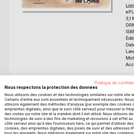
Liv
eP
3,1
DRM 
ISB
Édi
Date
Lang
Mots
Acce
Éval
Politique de confiden
0%
Nous respectons la protection des données
Disp
Nous utilisons des cookies et des technologies similaires sur notre site 
Certains d'entre eux sont essentiels et techniquement nécessaires. Nous
utilisons également des méthodes d'analyse (par exemple des cookies 
empreintes digitales, ainsi que le suivi côté serveur) pour mesurer la fré
des visites sur notre site et la manière dont il est utilisé. Nous utilisons de
technologies de suivi à des fins de marketing et recourons à cet effet au 
côté serveur ainsi qu'à des fournisseurs tiers, ce qui permet d'utiliser des
cookies, des empreintes digitales, des pixels de suivi et des adresses IP
DESCRIPTION
AUTEUR(S)
CRITIQUES
tous les appareils. Nous intégrons également sur notre site des contenus 