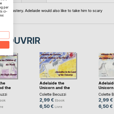
ne
ng par
e monastery. Adelaide would also like to take him to scary
ts ci-
ir.
ÉCOUVRIR
the
Adelaide the
Adelaid
nd the
Unicorn and the
Unicorn
Child(...)
Child(...)
uzzi
Colette Becuzzi
Colette 
2,99 €
2,99 €
ook
Ebook
6,50 €
6,50 €
vre
Livre