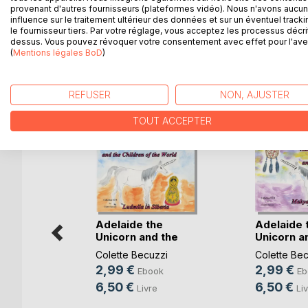
provenant d'autres fournisseurs (plateformes vidéo). Nous n'avons aucu
influence sur le traitement ultérieur des données et sur un éventuel tracki
Gawa wants to know his country before entering th
le fournisseur tiers. Par votre réglage, vous acceptez les processus décri
dessus. Vous pouvez révoquer votre consentement avec effet pour l'aven
places. Will he accept the challenge?
(
Mentions légales BoD
)
REFUSER
NON, AJUSTER
D’AUTRES TITRES À D
TOUT ACCEPTER
Adelaide the
Adelaide 
Unicorn and the
Unicorn a
Child(...)
Child(...)
Colette Becuzzi
Colette Bec
2,99 €
2,99 €
Ebook
Eb
6,50 €
6,50 €
Livre
Li
vie