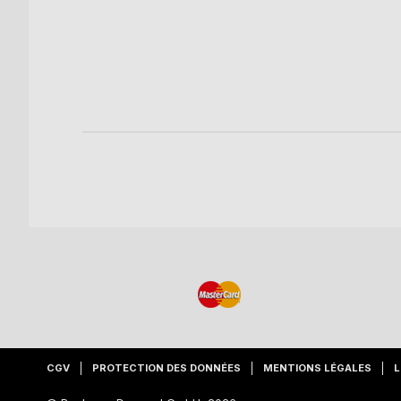
zi
k
re
CGV
PROTECTION DES DONNÉES
MENTIONS LÉGALES
L