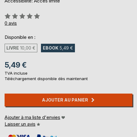
Accessibilité: Accès limité
Évaluation:
0%
0
avis
Disponible en :
LIVRE
10,00 €
EBOOK
5,49 €
5,49 €
TVA incluse
Téléchargement disponible dès maintenant
AJOUTER AU PANIER
Ajouter à ma liste d'envies
Laisser un avis