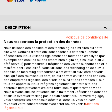
DESCRIPTION
Politique de confidentialité
Adieu monde…
Nous respectons la protection des données
Nous utilisons des cookies et des technologies similaires sur notre
La vie
site web. Certains d'entre eux sont essentiels et techniquement
nécessaires. Nous utilisons également des méthodes d'analyse (par
Est vomissure
exemple des cookies ou des empreintes digitales, ainsi que le suivi
On se lève
côté serveur) pour mesurer la fréquence des visites sur notre site et la
Dans l’incertain
manière dont il est utilisé. Nous utilisons des technologies de suivi à
des fins de marketing et recourons à cet effet au suivi côté serveur
Des lassantes
ainsi qu'à des fournisseurs tiers, ce qui permet d'utiliser des cookies,
Accoutumances
des empreintes digitales, des pixels de suivi et des adresses IP sur
On butine
tous les appareils. Nous intégrons également sur notre site des
contenus tiers provenant d'autres fournisseurs (plateformes vidéo).
Les fleurs de l’ennui
Nous n'avons aucune influence sur le traitement ultérieur des données
Et le soleil dans
et sur un éventuel tracking par le fournisseur tiers. Par votre réglage,
Nos yeux obscurcis
vous acceptez les processus décrits ci-dessus. Vous pouvez
révoquer votre consentement avec effet pour l'avenir. (
Mentions
Des équivoques
légales BoD
)
Au son de beffroi