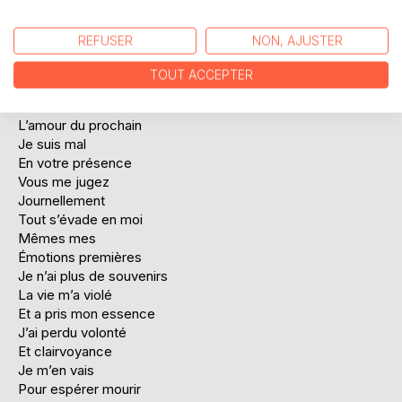
Pourquoi la société
Nous emprisonne
REFUSER
NON, AJUSTER
Et ces lois qui
Au conflit
TOUT ACCEPTER
Nous mènent
Où est donc
L’amour du prochain
Je suis mal
En votre présence
Vous me jugez
Journellement
Tout s’évade en moi
Mêmes mes
Émotions premières
Je n’ai plus de souvenirs
La vie m’a violé
Et a pris mon essence
J’ai perdu volonté
Et clairvoyance
Je m’en vais
Pour espérer mourir