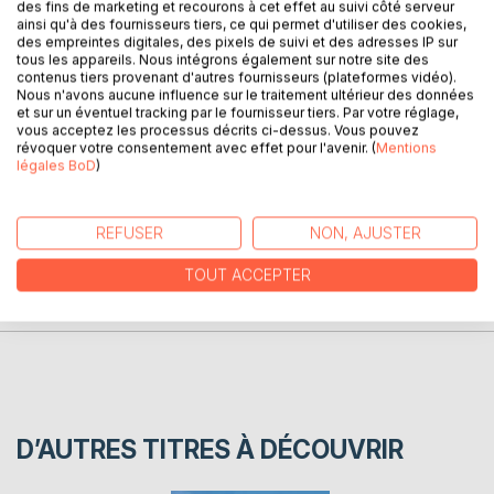
des fins de marketing et recourons à cet effet au suivi côté serveur
ainsi qu'à des fournisseurs tiers, ce qui permet d'utiliser des cookies,
Agenda 2017 sur le thème "Elégance et glamour aux
des empreintes digitales, des pixels de suivi et des adresses IP sur
Seychelles"
tous les appareils. Nous intégrons également sur notre site des
Photos réalisées sur l'île de la Digue aux Seychelles avec
contenus tiers provenant d'autres fournisseurs (plateformes vidéo).
Nous n'avons aucune influence sur le traitement ultérieur des données
la participation de Brigitte Bérenguier, mannequin sénior
et sur un éventuel tracking par le fournisseur tiers. Par votre réglage,
indépendant.
vous acceptez les processus décrits ci-dessus. Vous pouvez
révoquer votre consentement avec effet pour l'avenir. (
Mentions
légales BoD
)
AUTEUR(S)
REFUSER
NON, AJUSTER
CRITIQUES PRESSE
TOUT ACCEPTER
AVIS
D’AUTRES TITRES À DÉCOUVRIR