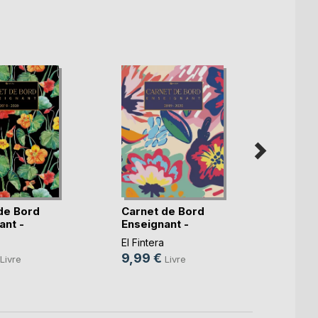
de Bord
Carnet de Bord
Carne
ant -
Enseignant -
Ensei
.)
Planif(...)
El Fint
El Fintera
9,99
9,99 €
Livre
Livre