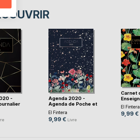
ÉCOUVRIR
Carnet 
020 -
Agenda 2020 -
Enseign
urnalier
Agenda de Poche et
Carnet(..
El Fintera
P(...)
El Fintera
9,99 €
9,99 €
vre
Livre