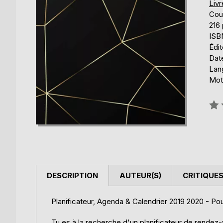
Liv
Cou
216
ISB
Édi
Date
Lang
Mots
Éval
0%
DESCRIPTION
AUTEUR(S)
CRITIQUES
Planificateur, Agenda & Calendrier 2019 2020 - Pou
Tu es à la recherche d'un planificateur de rendez-