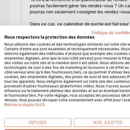
pourras facilement gérer tes rendez-vous ? Un ca
pourras non seulement consigner les rendez-vous, 
Dans ce cas, ce calendrier de poche est fait pour t
de poche qui n'est pas uniquement pratique, mais
Politique de confiden
Voici quelques détails :
Nous respectons la protection des données
Nous utilisons des cookies et des technologies similaires sur notre site 
- Plus de 120 pages pour la planification et la ge
Certains d'entre eux sont essentiels et techniquement nécessaires. Nous
utilisons également des méthodes d'analyse (par exemple des cookies 
- Répertoire des contacts
empreintes digitales, ainsi que le suivi côté serveur) pour mesurer la fré
- Vacances en france 2019 & 2020 Liste de Mots
des visites sur notre site et la manière dont il est utilisé. Nous utilisons de
- Liste d'anniversaire
technologies de suivi à des fins de marketing et recourons à cet effet au 
- Annexe pour les croquis et les notes
côté serveur ainsi qu'à des fournisseurs tiers, ce qui permet d'utiliser des
cookies, des empreintes digitales, des pixels de suivi et des adresses IP
- Aperçu hebdomadaire sur 2 pages
tous les appareils. Nous intégrons également sur notre site des contenus 
- Format de poche compact et robuste
provenant d'autres fournisseurs (plateformes vidéo). Nous n'avons aucu
- Août 2019 à Décembre 2020
influence sur le traitement ultérieur des données et sur un éventuel tracki
le fournisseur tiers. Par votre réglage, vous acceptez les processus décri
dessus. Vous pouvez révoquer votre consentement avec effet pour l'aven
Le planificateur peut être utilisé comme suit : ag
(
Mentions légales BoD
)
hebdomadaire, agenda de poche, agenda de bureau,
notes et bien plus encore.
REFUSER
NON, AJUSTER