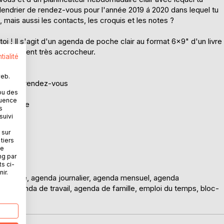
lendrier de rendez-vous pour l'année 2019 á 2020 dans lequel tu
mais aussi les contacts, les croquis et les notes ?
oi ! Il s'agit d'un agenda de poche clair au format 6x9" d'un livre
 également très accrocheur.
tialité
web.
stion des rendez-vous
ou des
quence
 de passe
s
suivi
 sur
tiers
ne
ng par
ts ci-
ir.
enda-livre, agenda journalier, agenda mensuel, agenda
 agenda de travail, agenda de famille, emploi du temps, bloc-