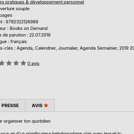
res pratiques & développement personnel
verture souple
 pages
N : 9782322126989
teur : Books on Demand
 de parution : 22.07.2019
ue : français
-clés : Agenda, Calendrier, Journalier, Agenda Semainier, 2019 2
uation:
0
avis
 PRESSE
AVIS
r organiser ton quotidien
vous et d'un planificateur hebdomadaire clair avec lequel tu