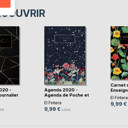
ÉCOUVRIR
Carnet 
020 -
Agenda 2020 -
Enseign
urnalier
Agenda de Poche et
Carnet(..
El Fintera
P(...)
El Fintera
9,99 €
9,99 €
vre
Livre