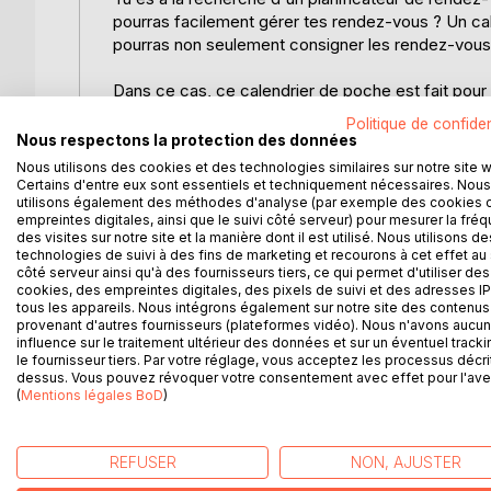
pourras facilement gérer tes rendez-vous ? Un ca
pourras non seulement consigner les rendez-vous, 
Dans ce cas, ce calendrier de poche est fait pour t
de poche qui n'est pas uniquement pratique, mais
Politique de confiden
Voici quelques détails :
Nous respectons la protection des données
Nous utilisons des cookies et des technologies similaires sur notre site 
- Plus de 120 pages pour la planification et la ge
Certains d'entre eux sont essentiels et techniquement nécessaires. Nous
utilisons également des méthodes d'analyse (par exemple des cookies 
- Répertoire des contacts
empreintes digitales, ainsi que le suivi côté serveur) pour mesurer la fré
- Vacances en france 2019 & 2020 Liste de Mots
des visites sur notre site et la manière dont il est utilisé. Nous utilisons de
- Liste d'anniversaire
technologies de suivi à des fins de marketing et recourons à cet effet au 
- Annexe pour les croquis et les notes
côté serveur ainsi qu'à des fournisseurs tiers, ce qui permet d'utiliser des
cookies, des empreintes digitales, des pixels de suivi et des adresses IP
- Aperçu hebdomadaire sur 2 pages
tous les appareils. Nous intégrons également sur notre site des contenus 
- Format de poche compact et robuste
provenant d'autres fournisseurs (plateformes vidéo). Nous n'avons aucu
- Août 2019 à Décembre 2020
influence sur le traitement ultérieur des données et sur un éventuel tracki
le fournisseur tiers. Par votre réglage, vous acceptez les processus décri
dessus. Vous pouvez révoquer votre consentement avec effet pour l'aven
Le planificateur peut être utilisé comme suit : ag
(
Mentions légales BoD
)
hebdomadaire, agenda de poche, agenda de bureau,
notes et bien plus encore.
REFUSER
NON, AJUSTER