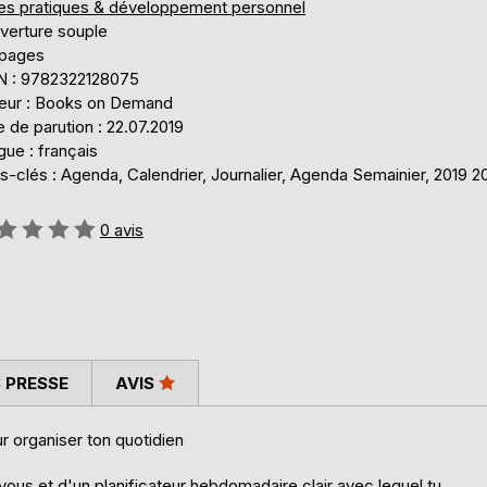
res pratiques & développement personnel
verture souple
 pages
N : 9782322128075
teur : Books on Demand
 de parution : 22.07.2019
ue : français
-clés : Agenda, Calendrier, Journalier, Agenda Semainier, 2019 2
uation:
0
avis
 PRESSE
AVIS
r organiser ton quotidien
vous et d'un planificateur hebdomadaire clair avec lequel tu