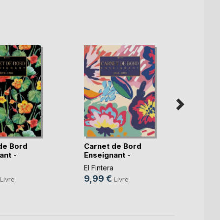
de Bord
Carnet de Bord
Carne
ant -
Enseignant -
Ensei
.)
Planif(...)
El Fint
El Fintera
9,99
9,99 €
Livre
Livre