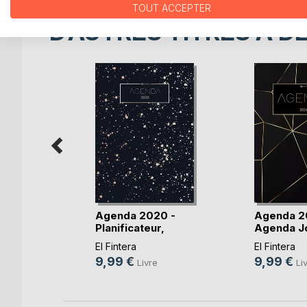
TOUT ACCEPTER
D’AUTRES TITRES À D
Z égarée
Agenda 2020 -
Agenda 2
Planificateur,
Agenda Jo
ange
Organ(...)
et(...)
El Fintera
El Fintera
e
9,99 €
9,99 €
Livre
Li
k