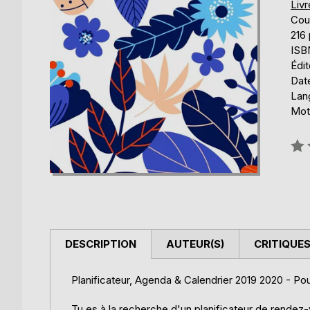
Liv
Cou
216
ISB
Édi
Date
Lang
Mots
Éval
0%
DESCRIPTION
AUTEUR(S)
CRITIQUES
Planificateur, Agenda & Calendrier 2019 2020 - Pou
Tu es à la recherche d'un planificateur de rendez-