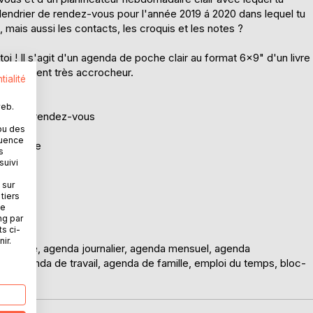
lendrier de rendez-vous pour l'année 2019 á 2020 dans lequel tu
mais aussi les contacts, les croquis et les notes ?
oi ! Il s'agit d'un agenda de poche clair au format 6x9" d'un livre
 également très accrocheur.
tialité
web.
stion des rendez-vous
ou des
quence
 de passe
s
suivi
 sur
tiers
ne
ng par
ts ci-
ir.
enda-livre, agenda journalier, agenda mensuel, agenda
 agenda de travail, agenda de famille, emploi du temps, bloc-