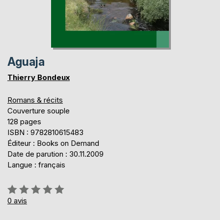
Aguaja
Thierry Bondeux
Romans & récits
Couverture souple
128 pages
ISBN : 9782810615483
Éditeur : Books on Demand
Date de parution : 30.11.2009
Langue : français
Évaluation:
0%
0
avis