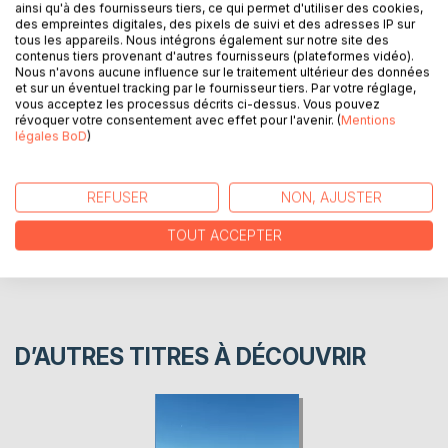
ainsi qu'à des fournisseurs tiers, ce qui permet d'utiliser des cookies,
vous entraînera des étendues estoniennes aux hauteurs
des empreintes digitales, des pixels de suivi et des adresses IP sur
pyrénéennes en passant par les bords de Loire, un voyage
tous les appareils. Nous intégrons également sur notre site des
contenus tiers provenant d'autres fournisseurs (plateformes vidéo).
initiatique dans le temps, l'espace et l'âme.
Nous n'avons aucune influence sur le traitement ultérieur des données
et sur un éventuel tracking par le fournisseur tiers. Par votre réglage,
vous acceptez les processus décrits ci-dessus. Vous pouvez
AUTEUR(S)
révoquer votre consentement avec effet pour l'avenir. (
Mentions
légales BoD
)
CRITIQUES PRESSE
REFUSER
NON, AJUSTER
AVIS
TOUT ACCEPTER
D’AUTRES TITRES À DÉCOUVRIR