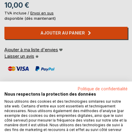
10,00 €
TVA incluse /
Envoi en sus
disponible (dès maintenant)
AJOUTER AU PANIER
Ajouter à ma liste d'envies
Laisser un avis
Politique de confidentialité
Nous respectons la protection des données
DESCRIPTION
Nous utilisons des cookies et des technologies similaires sur notre
site web. Certains d'entre eux sont essentiels et techniquement
nécessaires. Nous utilisons également des méthodes d'analyse (par
exemple des cookies ou des empreintes digitales, ainsi que le suivi
Entre myhe et réalité, l'histoire d'Aguaja nous fait entrer
côté serveur) pour mesurer la fréquence des visites sur notre site et la
dans la beauté, la dureté, toute la complexité des relations
manière dont il est utilisé. Nous utilisons des technologies de suivi à
des fins de marketing et recourons à cet effet au suivi côté serveur
et sentiments humains à travers les siècles. Cette aventure