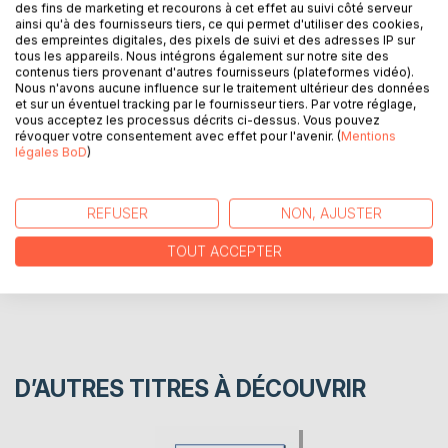
des fins de marketing et recourons à cet effet au suivi côté serveur
ainsi qu'à des fournisseurs tiers, ce qui permet d'utiliser des cookies,
Ces trois aventures d'Albert Tingaud, à la fois commissaire
des empreintes digitales, des pixels de suivi et des adresses IP sur
de police et amateur de Belles Lettres, nous ferons
tous les appareils. Nous intégrons également sur notre site des
voyager en province avant de révéler son amour pour
contenus tiers provenant d'autres fournisseurs (plateformes vidéo).
Nous n'avons aucune influence sur le traitement ultérieur des données
Flaubert et sa passion tardive pour une jeune fille.
et sur un éventuel tracking par le fournisseur tiers. Par votre réglage,
vous acceptez les processus décrits ci-dessus. Vous pouvez
révoquer votre consentement avec effet pour l'avenir. (
Mentions
AUTEUR(S)
légales BoD
)
CRITIQUES PRESSE
REFUSER
NON, AJUSTER
TOUT ACCEPTER
AVIS
D’AUTRES TITRES À DÉCOUVRIR