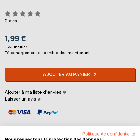
Évaluation:
0%
0
avis
1,99 €
TVA incluse
Téléchargement disponible dès maintenant
AJOUTER AU PANIER
Ajouter à ma liste d'envies
Laisser un avis
Politique de confidentialité
Nous respectons la protection des données