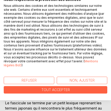
DESCRIPTION
Nous utilisons des cookies et des technologies similaires sur notre
site web. Certains d'entre eux sont essentiels et techniquement
nécessaires. Nous utilisons également des méthodes d'analyse (par
exemple des cookies ou des empreintes digitales, ainsi que le suivi
Ce livre n est pas un cours d'aïkido ni une méthode d
côté serveur) pour mesurer la fréquence des visites sur notre site et la
enseignement.
manière dont il est utilisé. Nous utilisons des technologies de suivi à
des fins de marketing et recourons à cet effet au suivi côté serveur
Elle a pour but d'aider les débutants a mémoriser plus
ainsi qu'à des fournisseurs tiers, ce qui permet d'utiliser des cookies,
aisément le nom des formes d attaques et des principaux
des empreintes digitales, des pixels de suivi et des adresses IP sur
mouvements.
tous les appareils. Nous intégrons également sur notre site des
contenus tiers provenant d'autres fournisseurs (plateformes vidéo).
Nous n'avons aucune influence sur le traitement ultérieur des données
Ce guide pratique de 25 chapitres rédigé d une façon
et sur un éventuel tracking par le fournisseur tiers. Par votre réglage,
simple, très facile a comprendre et agréable à lire vous
vous acceptez les processus décrits ci-dessus. Vous pouvez
offrira pour les débutants un excellent résumé sur tout ce
révoquer votre consentement avec effet pour l'avenir. (
Mentions
légales BoD
)
que vous souhaiteriez savoir au sujet de l Aïkido, pour les
chevronnés un très bon rappel enrichissant.
REFUSER
NON, AJUSTER
Le pratiquant doit être suffisamment familiarisé avec la
pratique des attaques et des prises pour que les petits
TOUT ACCEPTER
dessins ne soient plus nécessaires dans cet aide mémoire.
Le fascicule se termine par un petit lexique reprenant les
termes japonais qu il rencontrera le plus fréquemment au