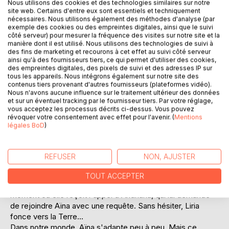
Laisser un avis
Nous utilisons des cookies et des technologies similaires sur notre
site web. Certains d'entre eux sont essentiels et techniquement
nécessaires. Nous utilisons également des méthodes d'analyse (par
exemple des cookies ou des empreintes digitales, ainsi que le suivi
côté serveur) pour mesurer la fréquence des visites sur notre site et la
manière dont il est utilisé. Nous utilisons des technologies de suivi à
des fins de marketing et recourons à cet effet au suivi côté serveur
ainsi qu'à des fournisseurs tiers, ce qui permet d'utiliser des cookies,
des empreintes digitales, des pixels de suivi et des adresses IP sur
tous les appareils. Nous intégrons également sur notre site des
DESCRIPTION
contenus tiers provenant d'autres fournisseurs (plateformes vidéo).
Nous n'avons aucune influence sur le traitement ultérieur des données
et sur un éventuel tracking par le fournisseur tiers. Par votre réglage,
Les habitants du Monde de l'Au-delà sont en danger. Le
vous acceptez les processus décrits ci-dessus. Vous pouvez
révoquer votre consentement avec effet pour l'avenir. (
Mentions
Gouverneur de la Cité Tirane et son bras droit le Souverain
légales BoD
)
de Brace envoient des armées les envahir. Le Grand
Manitou décide de contre-attaquer. Mais pour gagner la
guerre, il a besoin d'aide. Il confie donc une nouvelle
REFUSER
NON, AJUSTER
mission à Andriana : contacter Liria. Pour cela, la jeune
femme doit partir dans la Cité Tirane...
TOUT ACCEPTER
Dans le Château Volant, Liria parcourt l'Espace. Jusqu'au
moment où elle reçoit l'appel d'Andriana, qui lui demande
de rejoindre Aïna avec une requête. Sans hésiter, Liria
fonce vers la Terre...
Dans notre monde, Aïna s'adapte peu à peu. Mais ce