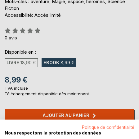
Mots-clés : aventure, Magie, espace, héroïnes, Science
Fiction
Accessibilité: Accès limité
Évaluation:
0%
0
avis
Disponible en :
LIVRE
18,90 €
EBOOK
8,99 €
8,99 €
TVA incluse
Téléchargement disponible dès maintenant
AJOUTER AU PANIER
Politique de confidentialité
Ajouter à ma liste d'envies
Nous respectons la protection des données